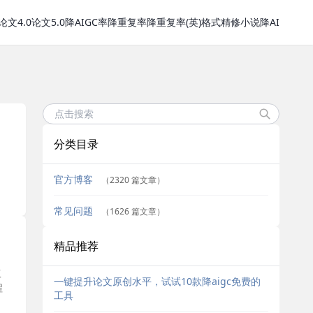
论文4.0
论文5.0
降AIGC率
降重复率
降重复率(英)
格式精修
小说降AI
分类目录
，
官方博客
（2320 篇文章）
常见问题
（1626 篇文章）
精品推荐
工
一键提升论文原创水平，试试10款降aigc免费的
程
工具