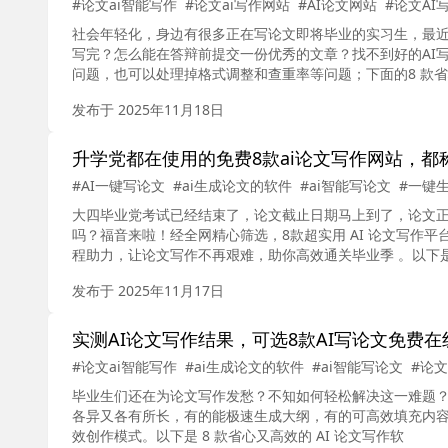
#论文ai智能写作
#论文ai写作网站
#AI论文网站
#论文AI
社会年轻化，身边有很多正在写论文即将毕业的实习生，最
写完？怎么能在答辩前提交一份优秀的文章？找不到好的AI
问题，也可以处理掉格式调整和查重率等问题；下面的8 款
发布于 2025年11月18日
升学党都在使用的免费8款ai论文写作网站，都
#AI一键写论文
#ai生成论文的软件
#ai智能写论文
#一键
大四毕业党考试已经结束了，论文截止日期马上到了，论文正
吗？福音来啦！经全网精心筛选，8款超实用 AI 论文写作
程助力，让论文写作不再艰难，助你高效通关毕业季 。以下
发布于 2025年11月17日
实测AI论文写作结果，可选8款AI写论文免费在
#论文ai智能写作
#ai生成论文的软件
#ai智能写论文
#论文
毕业生们还在为论文写作发愁？不知如何轻松解决这一难题？看
各异又各有所长，有的能极速生成大纲，有的可高效填充内
效创作模式。以下是 8 款省心又高效的 AI 论文写作软