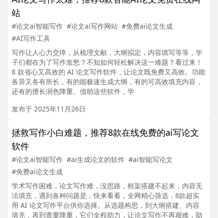
站
#论文ai智能写作
#论文ai写作网站
#免费ai论文生成
#AI写作工具
写作让人心力交瘁，从梳理文献，大纲拟定，内容填写等等，学
子们都在为了写作发愁？不知如何轻松解决这一难题？看过来！
8 款省心又高效的 AI 论文写作软件，让论文既免费又高效。功能
各异又各有所长，有的能极速生成大纲，有的可高效填充内容，
还有的擅长润色降重。借助这些软件，学
发布于 2025年11月26日
拯救写作小白难题，推荐8款在线免费的ai写论文
软件
#论文ai智能写作
#ai生成论文的软件
#ai智能写论文
#免费ai论文生成
学术写作困难，论文写作难，没思路，框架搭建不起来，内容无
法填充，遇到各种问题是，快来看看，全网精心筛选，8款超实
用 AI 论文写作平台供你选择。从选题构思，到大纲搭建、内容
填充，再到查重降重，它们全程助力，让论文写作不再艰难，助