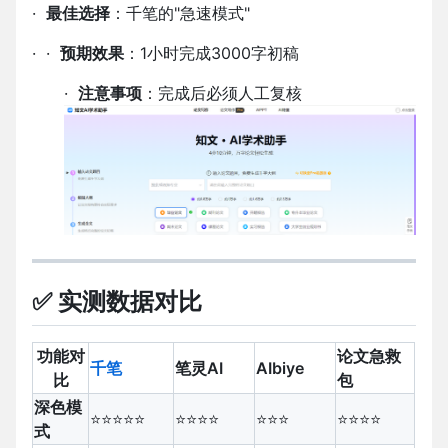
·
最佳选择
：千笔的
"
急速模式
"
·
·
预期效果
：
1
小时完成
3000
字初稿
·
注意事项
：完成后必须人工复核
✅ 实测数据对比
功能对
论文急救
千笔
笔灵
AI
AIbiye
比
包
深色模
⭐⭐⭐⭐⭐
⭐⭐⭐⭐
⭐⭐⭐
⭐⭐⭐⭐
式