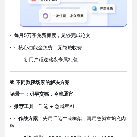
·
每月
5
万字免费额度，足够完成论文
·
·
核心功能全免费，无隐藏收费
·
新用户赠送熬夜专属礼包
🎯 不同熬夜场景的解决方案
场景一：明早交稿，今晚通宵
·
推荐工具
：千笔
+
急就章
AI
·
·
作战方案
：先用千笔生成框架，再用急就章填充内
容