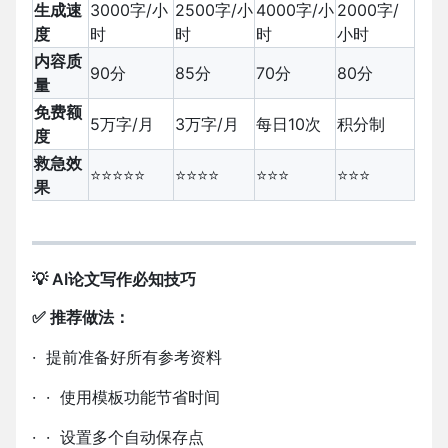
生成速
3000字/小
2500字/小
4000字/小
2000字/
度
时
时
时
小时
内容质
90分
85分
70分
80分
量
免费额
5万字/月
3万字/月
每日10次
积分制
度
救急效
⭐⭐⭐⭐⭐
⭐⭐⭐⭐
⭐⭐⭐
⭐⭐⭐
果
💡 AI论文写作必知技巧
✅ 推荐做法：
·
提前准备好所有参考资料
·
·
使用模板功能节省时间
·
·
设置多个自动保存点