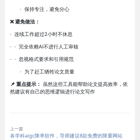
·
保持专注，避免分心
❌ 避免做法：
·
连续工作超过
2
小时不休息
·
·
完全依赖
AI
不进行人工审核
·
·
忽视格式要求和引用规范
·
为了赶工牺牲论文质量
📌 重点提示：
​ 虽然这些工具能帮助论文提高效率，依
然建议有自己的思维逻辑进行论文写作
上一篇
各学科aigc降率软件，导师建议8款免费的降重网站