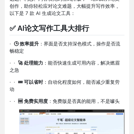
创作，助你轻松应对论文难题，大幅提升写作效率
。
以下是 7 款 AI 生成论文工具：
✅
AI
论文写作工具大排行
·
🕒
效率提升
：界面是否支持深色模式，操作是否流
畅稳定
·
·
🚀
处理能力
：能否快速生成可用内容，解决燃眉
之急
·
·
💤
可以省时
：自动化程度如何，能否减少重复劳
动
·
·
🆓
免费实用度
：免费版是否真的能用，不是噱头