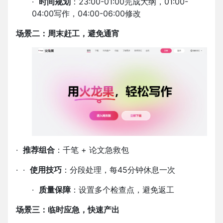
·
时间规划
：
23:00-01:00
完成大纲，
01:00-
04:00
写作，
04:00-06:00
修改
场景二：周末赶工，避免通宵
·
推荐组合
：千笔
+
论文急救包
·
·
使用技巧
：分段处理，每
45
分钟休息一次
·
质量保障
：设置多个检查点，避免返工
场景三：临时应急，快速产出