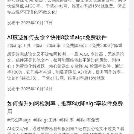
快速降低 AIGC 率 。千笔ai-知网、维普ai率超15%就退费。保证
专业性!不口语化!不散文化!
发布于 2025年10月17日
AI痕迹如何去除？快用8款降aigc免费软件
#降aigc工具
#降ai
#降ai率
#免费降aigc
#免费5000字降重
想高效完成论文又不被知网检测，一旦 AIGC 率过高，无论是论
文、稿件还是其他文本，都可能面临审核不通过的风险。别担
心！为帮你化解难题，精心筛选出 8 款降 AI 检测率软件，通过
率100%，它们各有神通，能显著降低 AI 痕迹，提升写作效率，
让创作轻松过关 。千笔ai-知网、维普ai率超15%就退
发布于 2025年10月14日
如何提升知网检测率，推荐8款降aigc率软件免费
用
#怎么降aigc
#降aigc工具
#降ai率
#降ai率免费
AI论文写作，通过维普检测却很困难？还在担心论文不过关？看