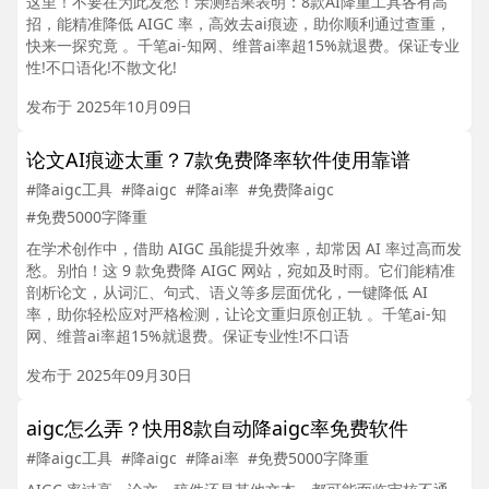
这里！不要在为此发愁！亲测结果表明：8款AI降重工具各有高
招，能精准降低 AIGC 率，高效去ai痕迹，助你顺利通过查重，
快来一探究竟 。千笔ai-知网、维普ai率超15%就退费。保证专业
性!不口语化!不散文化!
发布于 2025年10月09日
论文AI痕迹太重？7款免费降率软件使用靠谱
#降aigc工具
#降aigc
#降ai率
#免费降aigc
#免费5000字降重
在学术创作中，借助 AIGC 虽能提升效率，却常因 AI 率过高而发
愁。别怕！这 9 款免费降 AIGC 网站，宛如及时雨。它们能精准
剖析论文，从词汇、句式、语义等多层面优化，一键降低 AI
率，助你轻松应对严格检测，让论文重归原创正轨 。千笔ai-知
网、维普ai率超15%就退费。保证专业性!不口语
发布于 2025年09月30日
aigc怎么弄？快用8款自动降aigc率免费软件
#降aigc工具
#降aigc
#降ai率
#免费5000字降重