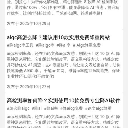
险。别担心！为帮你化解难题，精心筛选出 8 款降 AI 检测率软
件，通过率100%，它们各有神通，能显著降低 AI 痕迹，提升写
作效率，让创作轻松过关 。千笔ai-知网、维普ai率超1
发布于 2025年10月29日
aigc高怎么降？建议用10款实用免费降重网站
#降aigc率工具
#降aigc率
#降ai率
# Aigc降重免费
aigc检测率高，还在为论文高aigc发愁，别慌张！这 10 款 AI 降
重神器来帮忙。它们通过智能改写、语义重构等方式，精准定位
并巧妙优化 AI 痕迹，去ai痕迹技巧，能让论文表述更自然，助你
快速降低 AIGC 率 。千笔ai-知网、维普ai率超15%就退费。保证
专业性!不口语化!不散文化!
发布于 2025年10月27日
高检测率如何降？实测使用10款免费专业降AI软件
#怎么降aigc
#降ai
#降ai率
#降aicg免费
#论文aigc降重
aigc检测率高，还在为论文高aigc发愁，别慌张！这 10 款 AI 降
重神器来帮忙。它们通过智能改写、语义重构等方式，精准定位
并巧妙优化 AI 痕迹，去ai痕迹技巧，能让论文表述更自然，助你