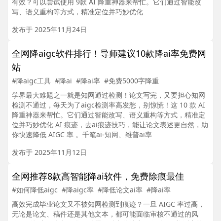
有效？可以尝试使用 9款 AI 降重神器来帮忙。它们通过智能改
写、语义重构等方式，精准定位并巧妙优化
发布于 2025年11月24日
全网降aigc软件排行！导师建议10款降ai率免费网
站
#降aigc工具
#降ai
#降ai率
#免费5000字降重
学界最大难题之一就是知网通过检测！论文写完，又要担心知网
检测不通过，每天为了aigc检测率高发愁，别惊慌！这 10 款 AI
降重神器来帮忙。它们通过智能改写、语义重构等方式，精准定
位并巧妙优化 AI 痕迹，去ai痕迹技巧，能让论文表述更自然，助
你快速降低 AIGC 率 。千笔ai-知网、维普ai率
发布于 2025年11月12日
全网推荐8款高智能降ai软件，免费除痕最佳
#如何降低aigc
#降aigc率
#降低论文ai率
#降ai率
高效完成毕业论文又不被知网检测到痕迹？一旦 AIGC 率过高，
无论是论文、稿件还是其他文本，都可能面临审核不通过的风