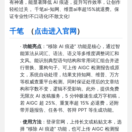
有神通，能显著降低 AI 痕迹，提升写作效率，让创作
轻松过关 。千笔ai-知网、维普ai率超15%就退费。保
证专业性!不口语化!不散文化!
千笔
（
点击进入官网
）
·
功能亮点
：“移除 AI 痕迹” 功能是核心，通过智
能算法从词汇、语法、语义等多维度调整词汇和
文风。能识别典型语句结构和常用词汇组合并进
行替换、重构句子。可上传 AIGC 检测报告或原
文，系统自动处理，结果支持知网、维普、万方
等权威查重平台检测。同时保证处理后的文章结
构和字数不变，逻辑不受影响。此外，提供免费
无限次 AI 改稿服务，5 分钟极速生成万字初稿，
若 AIGC 超 25%、重复率超 15% 必退费，还附
带开题报告、任务书、答辩 PPT 等生成功能。
·
使用方法
：登录官网，上传长文或粘贴文本，选
择 “移除 AI 痕迹” 功能，也可上传 AIGC 检测报