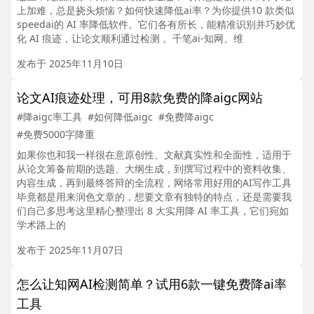
上加难，总是挠头烦恼？如何快速降低ai率？为你提供10 款类似
speedai的 AI 率降低软件。它们各有所长，能精准识别并巧妙优
化 AI 痕迹，让论文顺利通过检测 。千笔ai-知网、维
发布于 2025年11月10日
论文AI痕迹处理，可用8款免费的降aigc网站
#降aigc率工具
#如何降低aigc
#免费降aigc
#免费5000字降重
如果你也和我一样很在意原创性、文献真实性和全面性，适用于
从论文筹备前期的选题、大纲生成，到撰写过程中的资料收集、
内容生成，再到最终答辩的全流程，网络常用好用的AI写作工具
毕竟都是用来润色文章的，想要文章有独特的特点，还是需要我
们自己多思考这里精心整理出 8 大实用降 AI 率工具，它们宛如
学术路上的
发布于 2025年11月07日
怎么让知网AI检测简单？试用6款一键免费降ai率
工具