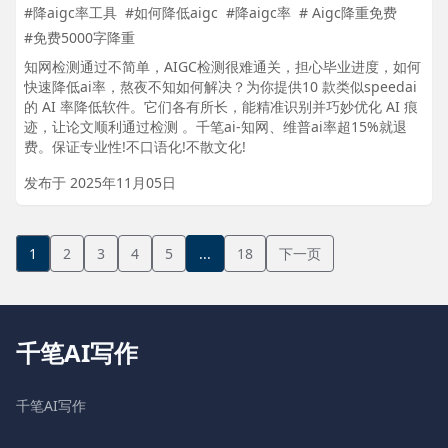
#降aigc率工具
#如何降低aigc
#降aigc率
# Aigc降重免费
#免费5000字降重
知网检测通过不简单，AIGC检测很难通关，担心毕业进度，如何
快速降低ai率，熬夜不知如何解决？为你提供10 款类似speedai
的 AI 率降低软件。它们各有所长，能精准识别并巧妙优化 AI 痕
迹，让论文顺利通过检测 。千笔ai-知网、维普ai率超15%就退
费。保证专业性!不口语化!不散文化!
发布于 2025年11月05日
千笔AI写作
千笔AI写作