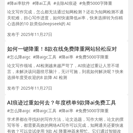
#降ai率软件
#降ai工具
#去除AI痕迹
#免费5000字降重
论文写作完成，怎么都无法通过知网检测？还在为知网检测不通
关犯难，担心写作进度，如何快速降低ai率，快来选择转为你精
心选择的10 款类似deepseek的 AI
发布于 2025年11月27日
如何一键降重！8款在线免费降重网站轻松应对
#怎么降aigc
#降aigc工具
#降ai率
#免费5000字降重
论文写作领域，AI检测越来越严苛了，AI痕迹过重让人苦不堪
言，未解决该问题绞尽脑汁，无计可施，到底如何解决呢？快来
选择年度受欢迎的8 款降 AI 检测
发布于 2025年11月27日
AI痕迹过重如何去？年度榜单9款降ai免费工具
#怎么降aigc
#降aigc工具
#降ai率
#免费5000字降重
学术界都在寻找好的写作方法，论文选题，写作大纲，论文的撰
写等等，都需要高效的网络AI写作可以完成，知网通关还要快速
有效？可以尝试使用 9款 AI 降重神器来帮忙。它们通过智能改