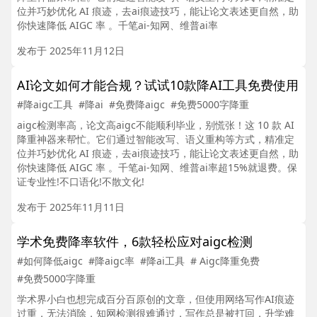
位并巧妙优化 AI 痕迹，去ai痕迹技巧，能让论文表述更自然，助
你快速降低 AIGC 率 。千笔ai-知网、维普ai率
发布于 2025年11月12日
AI论文如何才能合规？试试10款降AI工具免费使用
#降aigc工具
#降ai
#免费降aigc
#免费5000字降重
aigc检测率高，论文高aigc不能顺利毕业，别慌张！这 10 款 AI
降重神器来帮忙。它们通过智能改写、语义重构等方式，精准定
位并巧妙优化 AI 痕迹，去ai痕迹技巧，能让论文表述更自然，助
你快速降低 AIGC 率 。千笔ai-知网、维普ai率超15%就退费。保
证专业性!不口语化!不散文化!
发布于 2025年11月11日
学术免费降率软件，6款轻松应对aigc检测
#如何降低aigc
#降aigc率
#降ai工具
# Aigc降重免费
#免费5000字降重
学术界小白也想完成百分百原创的文章，但使用网络写作AI痕迹
过重，无法消除，知网检测很难通过，写作总是被打回，升学难