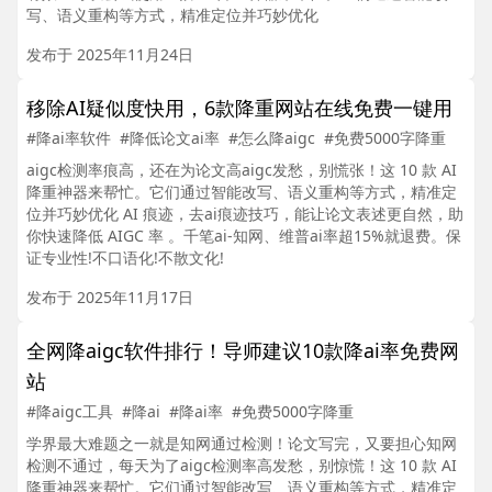
写、语义重构等方式，精准定位并巧妙优化
发布于 2025年11月24日
移除AI疑似度快用，6款降重网站在线免费一键用
#降ai率软件
#降低论文ai率
#怎么降aigc
#免费5000字降重
aigc检测率痕高，还在为论文高aigc发愁，别慌张！这 10 款 AI
降重神器来帮忙。它们通过智能改写、语义重构等方式，精准定
位并巧妙优化 AI 痕迹，去ai痕迹技巧，能让论文表述更自然，助
你快速降低 AIGC 率 。千笔ai-知网、维普ai率超15%就退费。保
证专业性!不口语化!不散文化!
发布于 2025年11月17日
全网降aigc软件排行！导师建议10款降ai率免费网
站
#降aigc工具
#降ai
#降ai率
#免费5000字降重
学界最大难题之一就是知网通过检测！论文写完，又要担心知网
检测不通过，每天为了aigc检测率高发愁，别惊慌！这 10 款 AI
降重神器来帮忙。它们通过智能改写、语义重构等方式，精准定