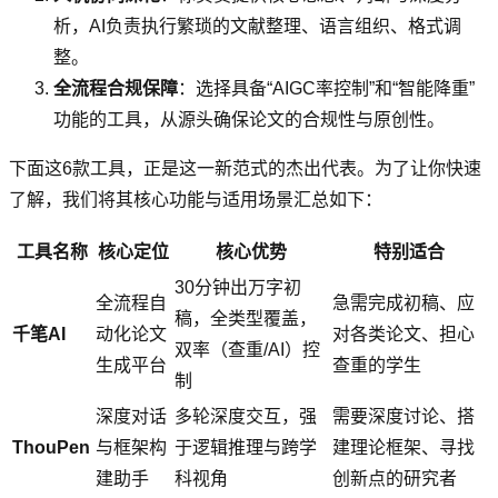
析，AI负责执行繁琐的文献整理、语言组织、格式调
整。
全流程合规保障
：选择具备“AIGC率控制”和“智能降重”
功能的工具，从源头确保论文的合规性与原创性。
下面这6款工具，正是这一新范式的杰出代表。为了让你快速
了解，我们将其核心功能与适用场景汇总如下：
工具名称
核心定位
核心优势
特别适合
30分钟出万字初
全流程自
急需完成初稿、应
稿，全类型覆盖，
千笔AI
动化论文
对各类论文、担心
双率（查重/AI）控
生成平台
查重的学生
制
深度对话
多轮深度交互，强
需要深度讨论、搭
ThouPen
与框架构
于逻辑推理与跨学
建理论框架、寻找
建助手
科视角
创新点的研究者