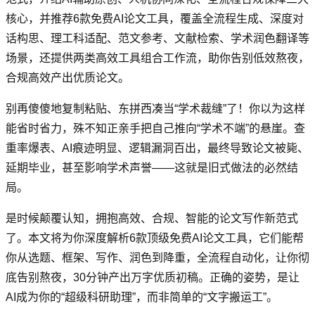
核心，并推荐6款免费AI论文工具，覆盖全流程生成、深度对
话构思、理工科适配、范文参考、文献检索、学术润色翻译等
场景，还提供两类高效工具组合工作流，助你告别低效熬夜，
合规高效产出优质论文。
别再傻傻地复制粘贴、东拼西凑当“学术裁缝”了！你以为这样
能省时省力，殊不知正亲手把自己推向“学术不端”的悬崖。查
重率爆表、AI痕迹明显、逻辑漏洞百出，最终导致论文被毙、
延期毕业，甚至影响学术声誉——这就是旧式做法的必然结
局。
是时候颠覆认知，拥抱高效、合规、智能的论文写作新范式
了。本文将为你深度解析6款顶级免费AI论文工具，它们能帮
你从选题、框架、写作、润色到降重，全流程自动化，让你彻
底告别熬夜，30分钟产出万字优质初稿。正确的姿势，是让
AI成为你的“超级科研助理”，而非简单的“文字搬运工”。