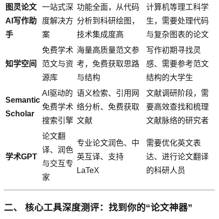
图灵论文
一站式深
功能全面，从代码
计算机等理工科学
AI写作助
度解决方
分析到科研绘图，
生，需要处理代码
手
案
技术集成度高
与复杂图表的论文
免费学术
海量高质量范文参
写作初期寻找灵
知学空间
范文与资
考，免费获取思路
感、需要参考范文
源库
与结构
结构的大学生
AI驱动的
语义检索、引用网
文献调研阶段，需
Semantic
免费学术
络分析、免费获取
要高效查找和梳理
Scholar
搜索引擎
文献
文献脉络的研究者
论文翻
专业论文润色、中
需要优化英文表
译、润色
学术GPT
英互译、支持
达、进行论文翻译
与交互专
LaTeX
的科研人员
家
二、 核心工具深度测评：找到你的“论文神器”