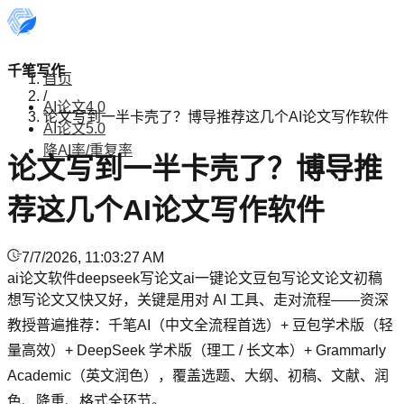
千笔写作
首页
/
AI论文4.0
论文写到一半卡壳了？博导推荐这几个AI论文写作软件
AI论文5.0
降AI率/重复率
论文写到一半卡壳了？博导推
荐这几个AI论文写作软件
7/7/2026, 11:03:27 AM
ai论文软件
deepseek写论文
ai一键论文
豆包写论文
论文初稿
想写论文又快又好，关键是用对 AI 工具、走对流程——资深
教授普遍推荐：千笔AI（中文全流程首选）+ 豆包学术版（轻
量高效）+ DeepSeek 学术版（理工 / 长文本）+ Grammarly
Academic（英文润色），覆盖选题、大纲、初稿、文献、润
色、降重、格式全环节。