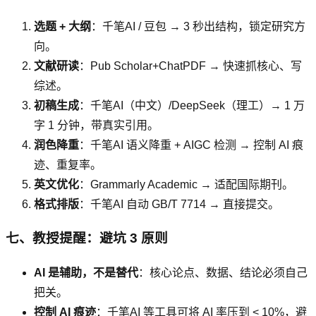
选题 + 大纲
：千笔AI / 豆包 → 3 秒出结构，锁定研究方
向。
文献研读
：Pub Scholar+ChatPDF → 快速抓核心、写
综述。
初稿生成
：千笔AI（中文）/DeepSeek（理工）→ 1 万
字 1 分钟，带真实引用。
润色降重
：千笔AI 语义降重 + AIGC 检测 → 控制 AI 痕
迹、重复率。
英文优化
：Grammarly Academic → 适配国际期刊。
格式排版
：千笔AI 自动 GB/T 7714 → 直接提交。
七、教授提醒：避坑 3 原则
AI 是辅助，不是替代
：核心论点、数据、结论必须自己
把关。
控制 AI 痕迹
：千笔AI 等工具可将 AI 率压到 < 10%，避