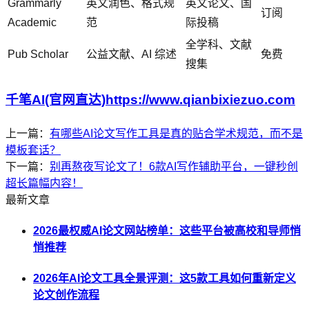
Grammarly
英文润色、格式规
英文论文、国
订阅
Academic
范
际投稿
全学科、文献
Pub Scholar
公益文献、AI 综述
免费
搜集
千笔AI(官网直达)https://www.qianbixiezuo.com
上一篇：
有哪些AI论文写作工具是真的贴合学术规范，而不是
模板套话？
下一篇：
别再熬夜写论文了！6款AI写作辅助平台，一键秒创
超长篇幅内容！
最新文章
2026最权威AI论文网站榜单：这些平台被高校和导师悄
悄推荐
2026年AI论文工具全景评测：这5款工具如何重新定义
论文创作流程