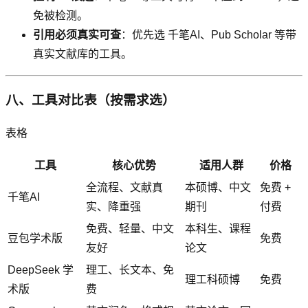
免被检测。
引用必须真实可查
：优先选 千笔AI、Pub Scholar 等带
真实文献库的工具。
八、工具对比表（按需求选）
表格
工具
核心优势
适用人群
价格
全流程、文献真
本硕博、中文
免费 +
千笔AI
实、降重强
期刊
付费
免费、轻量、中文
本科生、课程
豆包学术版
免费
友好
论文
DeepSeek 学
理工、长文本、免
理工科硕博
免费
术版
费