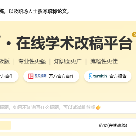
稿
，以及职场人士撰写
职称论文
。