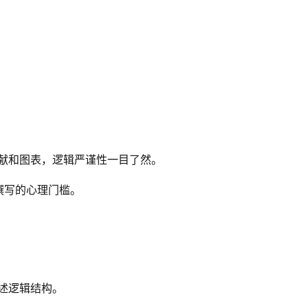
献和图表，逻辑严谨性一目了然。
撰写的心理门槛。
述逻辑结构。