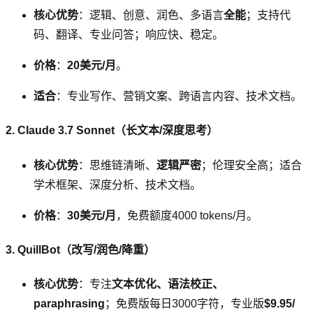
核心优势
：逻辑、创意、润色、多语言
全能
；支持代
码、翻译、专业问答；响应快、稳定。
价格
：
20美元/月
。
适合
：专业写作、营销文案、跨语言内容、技术文档。
2. Claude 3.7 Sonnet（长文本/深度思考）
核心优势
：思维链清晰、
逻辑严密
；伦理安全高；适合
学术框架、深度分析、技术文档。
价格
：
30美元/月
，免费额度4000 tokens/月。
3. QuillBot（改写/润色/降重）
核心优势
：专注
文本优化、语法校正、
paraphrasing
；免费版每日3000字符，专业版
$9.95/