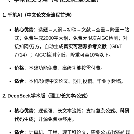
1. 千笔AI（中文论文全流程首选）
核心优势
：选题→大纲→初稿→文献→查重→降重一站
式；免费生成2000字大纲，免费无限次AIGC检测；对
接知网/万方，自动生成
真实可溯源参考文献
（GB/T
7714）；AIGC检测率低，降重可至
10%以下
。
价格
：基础功能免费，高级功能按需付费。
适合
：本科/硕博中文论文、期刊投稿、毕业季赶稿。
2. DeepSeek学术版（理工/长文本/公式）
核心优势
：逻辑强、长文本流畅；支持
复杂公式、科研
代码
生成；开源免费版够用。
适合
：计算机、工程、理工科论文，需要公式/代码的场