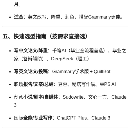
月
。
适合
：英文改写、降重、润色，搭配Grammarly更佳。
五、快速选型指南（按需求直接选）
写
中文论文/降重
：千笔AI（毕业全流程首选）、毕业之
家（答辩辅助）、DeepSeek（理工）
写
英文论文/投稿
：Grammarly学术版 + QuillBot
职场
报告/文案/总结
：豆包、秘塔写作猫、WPS AI
创意
小说/剧本/自媒体
：Sudowrite、文心一言、Claude
3
国际
全能/专业写作
：ChatGPT Plus、Claude 3