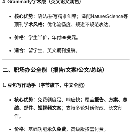
4. Grammarly学术版（英文论文润色）
核心优势
：语法/拼写精准纠错；适配Nature/Science等
顶刊
学术风格
；优化流畅度、规避不规范表达。
价格
：学生半价，年付
99美元
。
适合
：留学生、英文期刊投稿。
二、职场办公全能（报告/文案/公文/总结）
1. 豆包写作助手（字节旗下，中文全能）
核心优势
：免费额度足、响应快；覆盖
报告、方案、总
结、邮件、短视频文案
；支持多轮对话修改、长文创
作。
价格
：基础功能
永久免费
，高级版按需付费。