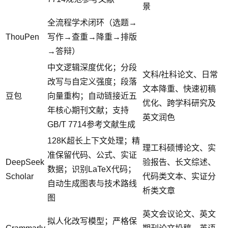
景
全流程学术闭环（选题→
ThouPen
写作→查重→降重→排版
→答辩）
中文逻辑深度优化；分段
文科/社科论文、日常
改写与自定义强度；段落
文本降重、快速初稿
豆包
向量重构；自动链接近五
优化、跨学科研究及
年核心期刊文献；支持
英文润色
GB/T 7714参考文献生成
128K超长上下文处理；精
理工科硕博论文、实
准保留代码、公式、实证
DeepSeek
验报告、长文综述、
数据；识别LaTeX代码；
Scholar
代码类文本、实证分
自动生成图表与技术路线
析类文章
图
英文会议论文、英文
拟人化改写模型；严格保