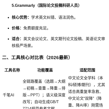
5.Grammarly（国际论文投稿科研人员）
核心优势：
学术英文纠错、语法润色。
价格：
免费额度充足。
适合：
英文会议论文、英文期刊论文投稿、英语论文审
核极严场景。
二、工具核心对比表（2026最新）
工具名称
功能覆盖
适配范围
中文论文全学科（本
全链路覆盖（选题→大纲
科/硕博/期刊），尤其
→初稿→查重→降重→排
适合高重复率急救、
千笔AI
版→PPT）；语义级深度
中文论文“双降”（降
改写；自动生成GB/T
重、降AI率）刚需场
7714规范参考文献