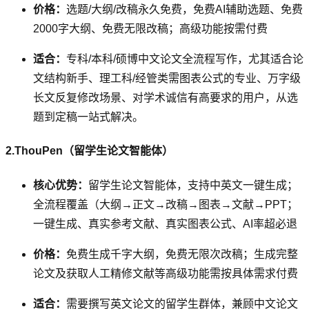
价格：
选题/大纲/改稿永久免费，免费AI辅助选题、免费
2000字大纲、免费无限改稿；高级功能按需付费
适合：
专科/本科/硕博中文论文全流程写作，尤其适合论
文结构新手、理工科/经管类需图表公式的专业、万字级
长文反复修改场景、对学术诚信有高要求的用户，从选
题到定稿一站式解决。
2.ThouPen（留学生论文智能体）
核心优势：
留学生论文智能体，支持中英文一键生成；
全流程覆盖（大纲→正文→改稿→图表→文献→PPT；
一键生成、真实参考文献、真实图表公式、AI率超必退
价格：
免费生成千字大纲，免费无限次改稿；生成完整
论文及获取人工精修文献等高级功能需按具体需求付费
适合：
需要撰写英文论文的留学生群体，兼顾中文论文