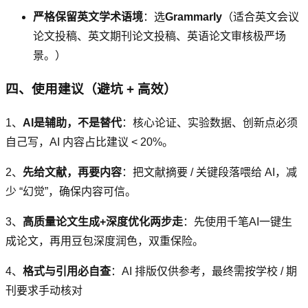
严格保留英文学术语境
：选
Grammarly
（适合英文会议
论文投稿、英文期刊论文投稿、英语论文审核极严场
景。）
四、使用建议（避坑 + 高效）
1、
AI是辅助，不是替代
：核心论证、实验数据、创新点必须
自己写，AI 内容占比建议 < 20%。
2、
先给文献，再要内容
：把文献摘要 / 关键段落喂给 AI，减
少 “幻觉”，确保内容可信。
3、
高质量论文生成+深度优化两步走
：先使用千笔AI一键生
成论文，再用豆包深度润色，双重保险。
4、
格式与引用必自查
：AI 排版仅供参考，最终需按学校 / 期
刊要求手动核对