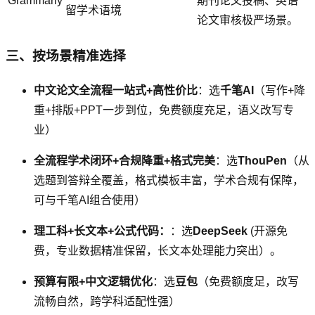
Grammarly
期刊论文投稿、英语
留学术语境
论文审核极严场景。
三、按场景精准选择
中文论文全流程一站式+高性价比
：选
千笔AI
（写作+降
重+排版+PPT一步到位，免费额度充足，语义改写专
业）
全流程学术闭环+合规降重+格式完美
：选
ThouPen
（从
选题到答辩全覆盖，格式模板丰富，学术合规有保障，
可与千笔AI组合使用）
理工科+长文本+公式代码：
：选
DeepSeek
(开源免
费，专业数据精准保留，长文本处理能力突出）。
预算有限+中文逻辑优化
：选
豆包
（免费额度足，改写
流畅自然，跨学科适配性强）