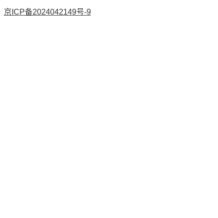
京ICP备2024042149号-9
AI论文
降AI率