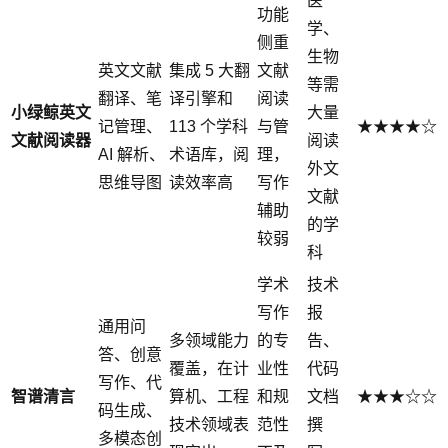
医
功能
学、
侧重
生物
英文文献
集成 5 大翻
文献
等需
翻译、笔
译引擎和
阅读
小绿鲸英文
大量
记管理、
113 个学科
与管
★★★★☆
文献阅读器
阅读
AI 解析、
术语库，阅
理，
外文
思维导图
读效率高
写作
文献
辅助
的学
较弱
科
学术
技术
写作
报
通用问
多领域能力
的专
告、
答、创意
覆盖，在计
业性
代码
写作、代
智谱清言
算机、工程
和规
文档
★★★☆☆
码生成、
技术领域表
范性
撰
多模态创