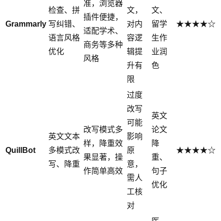
准，浏览器
检查、拼
文，
文、
插件便捷，
Grammarly
写纠错、
对内
留学
★★★★☆
适配学术、
语言风格
容逻
生作
商务等多种
优化
辑提
业润
风格
升有
色
限
过度
改写
英文
可能
改写模式多
论文
英文文本
影响
样，降重效
降
QuillBot
多模式改
原
★★★★☆
果显著，操
重、
写、降重
意，
作简单高效
句子
需人
优化
工核
对