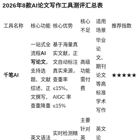
2026年8款AI论文写作工具测评汇总表
核心
适用
工具名称
核心功能
核心优势
推荐指数
不足
场景
毕业
一站式全
基于海量真
论
流程
AI
实文献，正
文、
写论文
，
文自动标注
高级
期刊
支持选
真实来源，
功能
千笔AI
论文
★★★★★
题、文献
查重率
需付
等高
综述、正
≤15%，
费
标准
文撰写、
AIGC 率
学术
查重降重
≤15%
写作
主要
针对
英文
实时检测精
英文语法
英
论