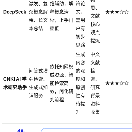
激发、复
维辅助，解
篇论
思、
DeepSeek
杂概念解
释概念清
文，
★★★☆☆
文献
释、长文
晰，上手门
需用
核心
本总结
槛低
户有
观点
初步
提炼
思路
生成
中文
内容
文献
依托知网权
问答式增
的深
检
威资源，智
CNKI AI 学
强检索、
度和
索、
能检索高
★★★☆☆
术研究助手
生成式知
原创
研究
效，简化研
识服务
性有
背景
究流程
待提
资料
升
收集