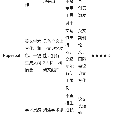
现突出
不及
写、
作
专用
创意
工具
激发
对中
文写
英文
作支
期刊
英文学术
具备全文上
持
论
写作、润
下文记忆功
弱，
文、
Paperpal
色、一键
能，拥有
★★★★☆
高级
国际
生成大纲
2.5 亿 + 科
功能
会议
摘要
研文献库
有使
论文
用限
写作
制
不直
论文
接生
选题
学术灵感
聚焦学术思
成长
构