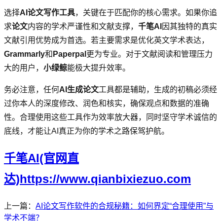
选择
AI论文写作工具
，关键在于匹配你的核心需求。如果你追
求
论文
内容的学术严谨性和文献支撑，
千笔AI
因其独特的真实
文献引用优势成为首选。若主要需求是优化英文学术表达，
Grammarly
和
Paperpal
更为专业。对于文献阅读和管理压力
大的用户，
小绿鲸
能极大提升效率。
务必注意，任何
AI生成论文
工具都是辅助，生成的初稿必须经
过你本人的深度修改、润色和核实，确保观点和数据的准确
性。合理使用这些工具作为效率放大器，同时坚守学术诚信的
底线，才能让AI真正为你的学术之路保驾护航。
千笔AI(官网直
达)https://www.qianbixiezuo.com
上一篇：
AI论文写作软件的合规秘籍：如何界定“合理使用”与
学术不端？