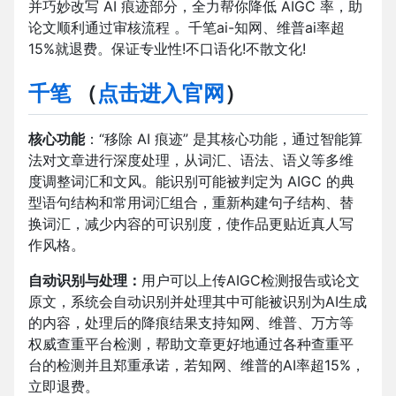
并巧妙改写 AI 痕迹部分，全力帮你降低 AIGC 率，助
论文顺利通过审核流程 。千笔ai-知网、维普ai率超
15%就退费。保证专业性!不口语化!不散文化!
千笔
（
点击进入官网
）
核心功能
：“移除 AI 痕迹” 是其核心功能，通过智能算
法对文章进行深度处理，从词汇、语法、语义等多维
度调整词汇和文风。能识别可能被判定为 AIGC 的典
型语句结构和常用词汇组合，重新构建句子结构、替
换词汇，减少内容的可识别度，使作品更贴近真人写
作风格。
自动识别与处理：
用户可以上传AIGC检测报告或论文
原文，系统会自动识别并处理其中可能被识别为AI生成
的内容，处理后的降痕结果支持知网、维普、万方等
权威查重平台检测，帮助文章更好地通过各种查重平
台的检测并且郑重承诺，若知网、维普的AI率超15%，
立即退费。