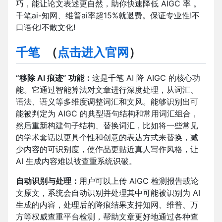
巧，能让论文表述更自然，助你快速降低 AIGC 率 。
千笔ai-知网、维普ai率超15%就退费。保证专业性!不
口语化!不散文化!
千笔
（
点击进入官网
）
“移除 AI 痕迹” 功能：
这是千笔 AI 降 AIGC 的核心功
能。它通过智能算法对文章进行深度处理，从词汇、
语法、语义等多维度调整词汇和文风。能够识别出可
能被判定为 AIGC 的典型语句结构和常用词汇组合，
然后重新构建句子结构、替换词汇，比如将一些常见
的学术套话以更具个性和创意的表达方式来替换，减
少内容的可识别度，使作品更贴近真人写作风格，让
AI 生成内容难以被查重系统识破。
自动识别与处理：
用户可以上传 AIGC 检测报告或论
文原文，系统会自动识别并处理其中可能被识别为 AI
生成的内容，处理后的降痕结果支持知网、维普、万
方等权威查重平台检测，帮助文章更好地通过各种查