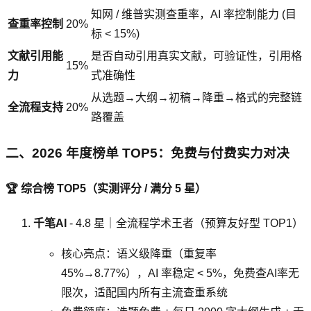
知网 / 维普实测查重率，AI 率控制能力 (目
查重率控制
20%
标 < 15%)
文献引用能
是否自动引用真实文献，可验证性，引用格
15%
力
式准确性
从选题→大纲→初稿→降重→格式的完整链
全流程支持
20%
路覆盖
二、2026 年度榜单 TOP5：免费与付费实力对决
🏆 综合榜 TOP5（实测评分 / 满分 5 星）
千笔AI
- 4.8 星｜全流程学术王者（预算友好型 TOP1）
核心亮点：语义级降重（重复率
45%→8.77%），AI 率稳定 < 5%，免费查AI率无
限次，适配国内所有主流查重系统