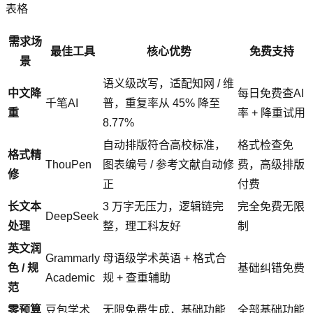
表格
需求场
最佳工具
核心优势
免费支持
景
语义级改写，适配知网 / 维
中文降
每日免费查AI
千笔AI
普，重复率从 45% 降至
重
率 + 降重试用
8.77%
自动排版符合高校标准，
格式检查免
格式精
ThouPen
图表编号 / 参考文献自动修
费，高级排版
修
正
付费
长文本
3 万字无压力，逻辑链完
完全免费无限
DeepSeek
处理
整，理工科友好
制
英文润
Grammarly
母语级学术英语 + 格式合
色 / 规
基础纠错免费
Academic
规 + 查重辅助
范
零预算
豆包学术
无限免费生成，基础功能
全部基础功能