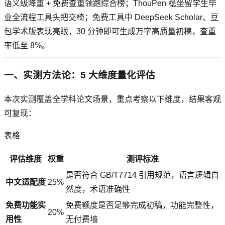
语义级降重 + 免费查重领跑综合榜；ThouPen 稳坐留学生毕
业全流程工具头把交椅；免费工具中 DeepSeek Scholar、豆
包学术版表现亮眼，30 分钟即可生成万字高质量初稿，查重
率低至 8%。
一、实测方法论：5 大维度量化评估
本次实测覆盖全学科论文场景，重点考察以下维度，结果客观
可复现：
表格
评估维度
权重
测评标准
是否符合 GB/T7714 引用规范，语言逻辑自
中文适配度
25%
然度，术语准确性
免费功能实
免费额度是否足够完成初稿，功能完整性，
20%
用性
无付费墙