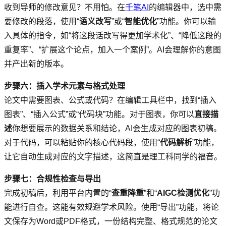
收到导师的修改意见？不用怕。在
千笔AI
的编辑器中，选中需
要修改的段落，使用“
语义改写
”或“
智能优化
”功能。你可以输
入具体的指令，如“将这段话改写得更加学术化”、“降低这段的
重复率”、“扩展这个论点，加入一个案例”。AI会理解你的意图
并产出新的版本。
步骤六：插入学术元素与格式处理
论文中需要图表、公式或代码？在编辑工具栏中，找到“插入
图表”、“插入公式”或“代码块”功能。对于图表，你可以
直接描
述
你想要展示的数据关系和结论，AI会生成对应的图表初稿。
对于代码，可以粘贴你的核心代码段，使用“
代码解析
”功能，
让它自动生成对应的文字描述，这简直是理工科同学的福音。
步骤七：合规性检查与导出
完成初稿后，利用平台内置的“
查重降重
”和“
AIGC检测优化
”功
能进行自查。这能有效规避学术风险。使用“导出”功能，将论
文保存为Word或PDF格式，一份结构完整、格式规范的论文