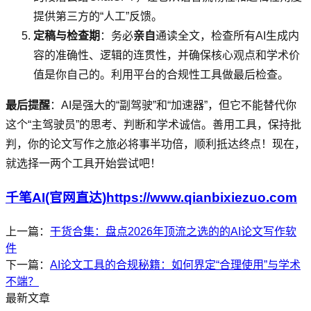
提供第三方的“人工”反馈。
定稿与检查期
：务必
亲自
通读全文，检查所有AI生成内
容的准确性、逻辑的连贯性，并确保核心观点和学术价
值是你自己的。利用平台的合规性工具做最后检查。
最后提醒
：AI是强大的“副驾驶”和“加速器”，但它不能替代你
这个“主驾驶员”的思考、判断和学术诚信。善用工具，保持批
判，你的论文写作之旅必将事半功倍，顺利抵达终点！现在，
就选择一两个工具开始尝试吧！
千笔AI(官网直达)https://www.qianbixiezuo.com
上一篇：
干货合集：盘点2026年顶流之选的的AI论文写作软
件
下一篇：
AI论文工具的合规秘籍：如何界定“合理使用”与学术
不端？
最新文章