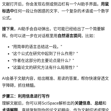
文献打开后，你会发现右侧或侧边栏有一个AI助手界面。
用鼠
标选中
任何一段让你困惑的文字、一个复杂的术语或一个数学
公式。
接下来
，AI助手会自动弹出，它可能已经给出了一个简要解
释。你可以进一步在对话框里用
自然语言提问
，比如：
“用简单的语言总结这一段。”
“这个公式在研究中起到了什么作用？”
“作者在这部分的主要论点是什么？”
“这篇论文的研究方法有什么局限性？”
AI会基于文献内容，给出精准、易读的答案，帮你快速穿透文
字障碍，抓住精髓。
步骤三：利用信息进行写作
理解文献后，你可以将SciSpace解析出的
关键信息
、
总结
和
术语解释
，直接复制到你的论文初稿中，作为文献综述或理论