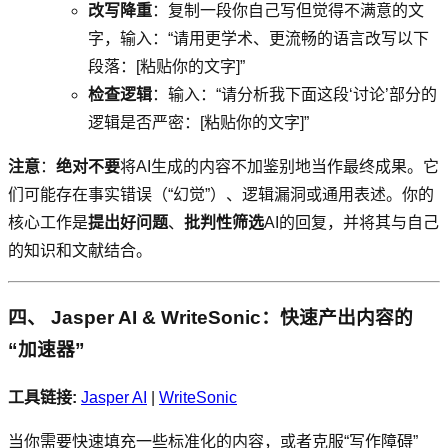
改写降重
：复制一段你自己写但觉得不满意的文
字，输入：“请用更学术、更流畅的语言改写以下
段落：[粘贴你的文字]”
检查逻辑
：输入：“请分析我下面这段‘讨论’部分的
逻辑是否严密：[粘贴你的文字]”
注意
：
绝对不要
将AI生成的内容不加鉴别地当作最终成果。它
们可能存在事实错误（“幻觉”）、逻辑漏洞或通用表述。你的
核心工作是
提出好问题
、
批判性筛选
AI的回复，并将其与自己
的知识和文献结合。
四、 Jasper AI & WriteSonic：快速产出内容的
“加速器”
工具链接:
Jasper AI
|
WriteSonic
当你需要快速填充一些标准化的内容，或者克服“写作障碍”