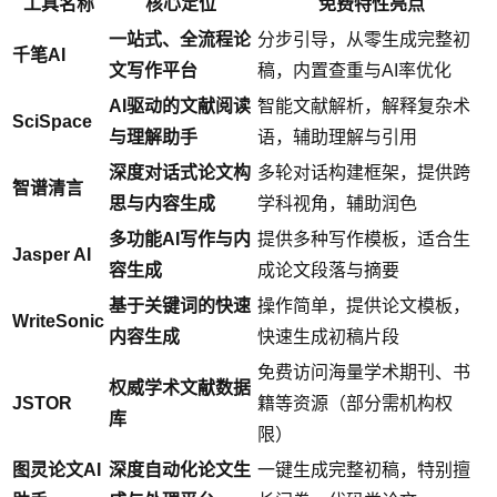
工具名称
核心定位
免费特性亮点
一站式、全流程论
分步引导，从零生成完整初
千笔AI
文写作平台
稿，内置查重与AI率优化
AI驱动的文献阅读
智能文献解析，解释复杂术
SciSpace
与理解助手
语，辅助理解与引用
深度对话式论文构
多轮对话构建框架，提供跨
智谱清言
思与内容生成
学科视角，辅助润色
多功能AI写作与内
提供多种写作模板，适合生
Jasper AI
容生成
成论文段落与摘要
基于关键词的快速
操作简单，提供论文模板，
WriteSonic
内容生成
快速生成初稿片段
免费访问海量学术期刊、书
权威学术文献数据
JSTOR
籍等资源（部分需机构权
库
限）
图灵论文AI
深度自动化论文生
一键生成完整初稿，特别擅