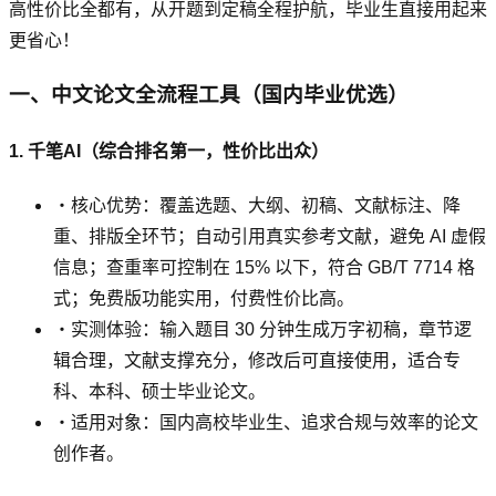
高性价比全都有，从开题到定稿全程护航，毕业生直接用起来
更省心！
一、中文论文全流程工具（国内毕业优选）
1. 千笔AI（综合排名第一，性价比出众）
・核心优势：覆盖选题、大纲、初稿、文献标注、降
重、排版全环节；自动引用真实参考文献，避免 AI 虚假
信息；查重率可控制在 15% 以下，符合 GB/T 7714 格
式；免费版功能实用，付费性价比高。
・实测体验：输入题目 30 分钟生成万字初稿，章节逻
辑合理，文献支撑充分，修改后可直接使用，适合专
科、本科、硕士毕业论文。
・适用对象：国内高校毕业生、追求合规与效率的论文
创作者。