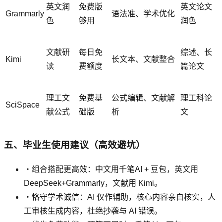
英文润
免费版
英文论文
Grammarly
语法准、学术优化
色
够用
润色
文献研
每日免
综述、长
Kimi
长文本、文献整合
读
费额度
篇论文
理工文
免费基
公式编辑、文献解
理工科论
SciSpace
献公式
础版
析
文
五、毕业生使用建议（高效避坑）
・组合搭配更高效：中文用千笔AI + 豆包，英文用
DeepSeek+Grammarly，文献用 Kimi。
・恪守学术诚信：AI 仅作辅助，核心内容亲自核实，人
工审核生成内容，杜绝抄袭与 AI 错误。