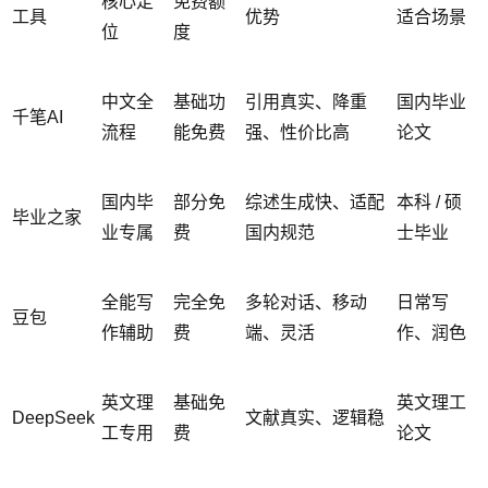
核心定
免费额
工具
优势
适合场景
位
度
中文全
基础功
引用真实、降重
国内毕业
千笔AI
流程
能免费
强、性价比高
论文
国内毕
部分免
综述生成快、适配
本科 / 硕
毕业之家
业专属
费
国内规范
士毕业
全能写
完全免
多轮对话、移动
日常写
豆包
作辅助
费
端、灵活
作、润色
英文理
基础免
英文理工
DeepSeek
文献真实、逻辑稳
工专用
费
论文