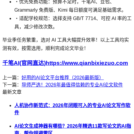
・优先免费功能：预算不足时，千笔AI、豆包、
Grammarly 免费版、Kimi 每日额度可满足基础需求。
・适配学校规范：选择支持 GB/T 7714、可控 AI 率的工
具，减少修改次数。
毕业季任务繁重，选对 AI 工具大幅提升效率！以上工具均实
测有效，按需选用，顺利完成论文毕业！
千笔AI(官网直达)https://www.qianbixiezuo.com
上一篇：
好用的AI论文平台推荐（2026最新版）
下一篇：
导师严选！2026年最值得信赖的专业AI论文软件
最新文章
人机协作新范式：2026年闭眼可入的专业AI论文写作软
件
AI论文生成神器有哪些？2026年精选11款写论文的AI指
南，帮你规避雷区