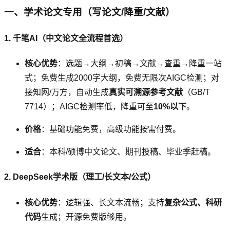
一、学术论文专用（写论文/降重/文献）
1. 千笔AI（中文论文全流程首选）
核心优势
：选题→大纲→初稿→文献→查重→降重一站
式；免费生成2000字大纲，免费无限次AIGC检测；对
接知网/万方，自动生成
真实可溯源参考文献
（GB/T
7714）；AIGC检测率低，降重可至
10%以下
。
价格
：基础功能免费，高级功能按需付费。
适合
：本科/硕博中文论文、期刊投稿、毕业季赶稿。
2. DeepSeek学术版（理工/长文本/公式）
核心优势
：逻辑强、长文本流畅；支持
复杂公式、科研
代码
生成；开源免费版够用。