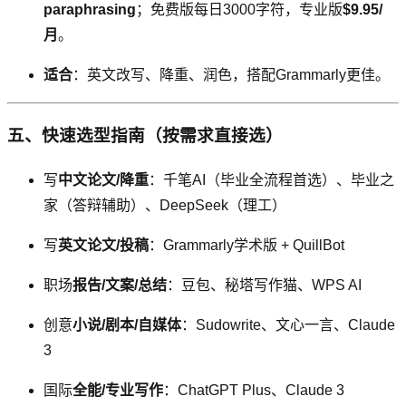
paraphrasing
；免费版每日3000字符，专业版
$9.95/
月
。
适合
：英文改写、降重、润色，搭配Grammarly更佳。
五、快速选型指南（按需求直接选）
写
中文论文/降重
：千笔AI（毕业全流程首选）、毕业之
家（答辩辅助）、DeepSeek（理工）
写
英文论文/投稿
：Grammarly学术版 + QuillBot
职场
报告/文案/总结
：豆包、秘塔写作猫、WPS AI
创意
小说/剧本/自媒体
：Sudowrite、文心一言、Claude
3
国际
全能/专业写作
：ChatGPT Plus、Claude 3