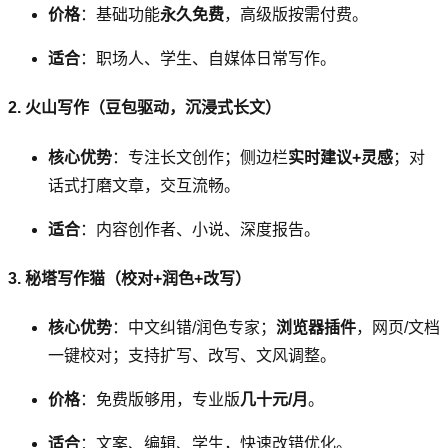
价格
：基础功能
永久免费
，高级版按需付费。
适合
：职场人、学生、自媒体日常写作。
2. 火山写作（豆包驱动，沉浸式长文）
核心优势
：专注长文创作；侧边栏
实时建议+灵感
；对
话式打磨文章，交互流畅。
适合
：内容创作者、小说、深度报告。
3. 秘塔写作猫（校对+润色+改写）
核心优势
：中文纠错/润色专家；
浏览器插件
，网页/文档
一键校对；支持扩写、改写、文风调整。
价格
：免费版够用，专业版
几十元/月
。
适合
：文案、编辑、学生，快速改错优化。