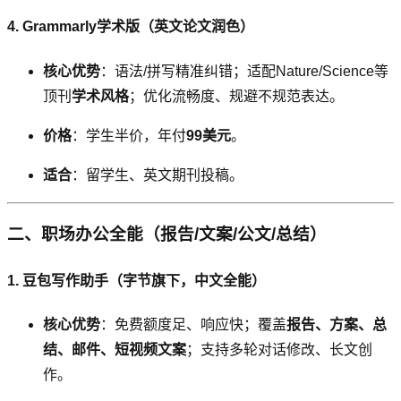
4. Grammarly学术版（英文论文润色）
核心优势
：语法/拼写精准纠错；适配Nature/Science等
顶刊
学术风格
；优化流畅度、规避不规范表达。
价格
：学生半价，年付
99美元
。
适合
：留学生、英文期刊投稿。
二、职场办公全能（报告/文案/公文/总结）
1. 豆包写作助手（字节旗下，中文全能）
核心优势
：免费额度足、响应快；覆盖
报告、方案、总
结、邮件、短视频文案
；支持多轮对话修改、长文创
作。