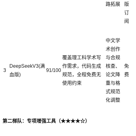
路拓展
版
订
阅
中文学
术创作
覆盖理工科学术写
与合规
DeepSeekV3(满
作需求，代码生成
核查、
免
3
91/100
血版)
规范，全程免费无
论文降
费
使用约束
重与格
式规范
化调整
第二梯队：专项增强工具（★★★★☆）