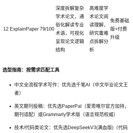
深度拆解复杂
高难度学
学术论文，通
术论文阅
免费基础
俗化解读专业
读理解、
12
ExplainPaper
79/100
版+付费
术语，可视化
研究重难
升级
呈现论文逻辑
点拆解分
结构
析
选型指南：按需求匹配工具
中文全流程学术写作：优先选千笔AI（中文毕业论文王
者）
英文期刊投稿：优先选PaperPal（爱思唯尔官方加持，
期刊适配）或Grammarly学术版（语言规范权威）
技术/代码类论文：优先选DeepSeekV3(满血版)（代码