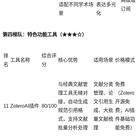
高级版
适配不同学术场
表达多元
订阅
景
化
第四梯队：特色功能工具（★★★☆）
排
综合评
工具名称
核心优势
适用场景
价格模式
名
分
与经典文献管
文献分类
免费
理工具无缝对
管理、论
（Zotero
接，自动生成
文引用生
开源免
11
ZoteroAI插件
80/100
规范引用格
成、大批
费，AI插
式，支持文献
量文献梳
件基础功
批量分析处理
理
能免费）