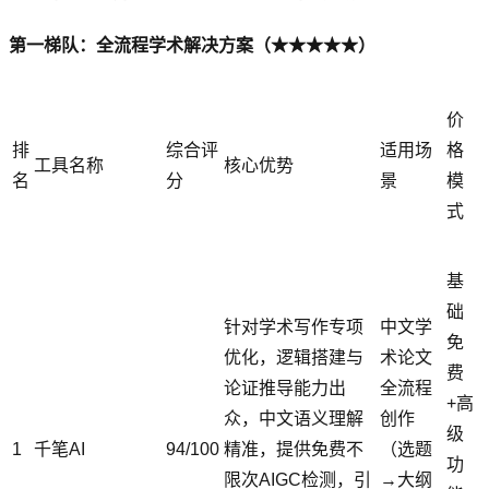
第一梯队：全流程学术解决方案（★★★★★）
价
排
综合评
适用场
格
工具名称
核心优势
名
分
景
模
式
基
础
针对学术写作专项
中文学
免
优化，逻辑搭建与
术论文
费
论证推导能力出
全流程
+高
众，中文语义理解
创作
级
1
千笔AI
94/100
精准，提供免费不
（选题
功
限次AIGC检测，引
→大纲