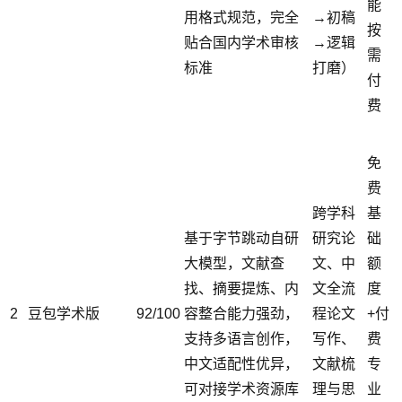
能
用格式规范，完全
→初稿
按
贴合国内学术审核
→逻辑
需
标准
打磨）
付
费
免
费
跨学科
基
基于字节跳动自研
研究论
础
大模型，文献查
文、中
额
找、摘要提炼、内
文全流
度
2
豆包学术版
92/100
容整合能力强劲，
程论文
+付
支持多语言创作，
写作、
费
中文适配性优异，
文献梳
专
可对接学术资源库
理与思
业