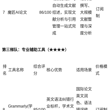
自动生成文献
撰写、
订阅
7
魔匠AI论文
86/100
综述，实现文
大规模
制
献分析与引用
文献整
管理一站式完
理与深
成
度分析
第三梯队：专业辅助工具（★★★★）
排
综合评
价格模
工具名称
核心优势
适用场景
名
分
式
国际论文
英文润
英文语法纠错行
色、语法
Grammarly(学
业标杆，学术文
8
85/100
错误修
订阅制