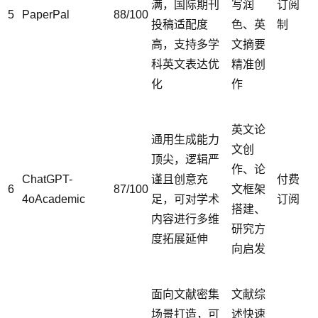
满，国际期刊
写润
订阅
5
PaperPal
88/100
投稿适配度
色、英
制
高，支持多学
文摘要
科英文表达优
精准创
化
作
英文论
通用生成能力
文创
顶尖，逻辑严
作、论
ChatGPT-
谨且创意充
付费
6
87/100
文框架
4oAcademic
足，可对学术
订阅
搭建、
内容进行多维
研究方
度拓展延伸
向启发
面向文献密集
文献综
场景打造，可
述快速