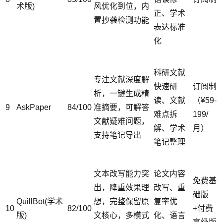
术版)
风优化到位，内
正、学术
置抄袭检测功能
表达标准
化
科研文献
专注文献深度解
快速研
订阅制
析，一键生成精
读、文献
（¥59-
9
AskPaper
84/100
准摘要，可解答
难点拆
199/
文献疑难问题，
解、学术
月）
支持笔记导出
笔记整理
文本改写能力突
论文内容
免费基
出，降重效果理
改写、重
础版
QuillBot(学术
想，完整保留原
复率优
10
82/100
+付费
版)
文核心，多模式
化、语言