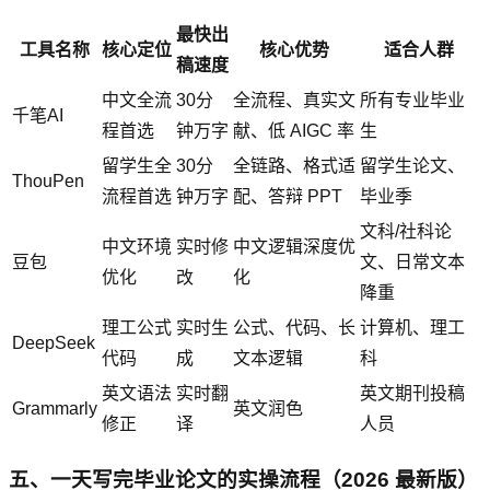
最快出
工具名称
核心定位
核心优势
适合人群
稿速度
中文全流
30分
全流程、真实文
所有专业毕业
千笔AI
程首选
钟万字
献、低 AIGC 率
生
留学生全
30分
全链路、格式适
留学生论文、
ThouPen
流程首选
钟万字
配、答辩 PPT
毕业季
文科/社科论
中文环境
实时修
中文逻辑深度优
豆包
文、日常文本
优化
改
化
降重
理工公式
实时生
公式、代码、长
计算机、理工
DeepSeek
代码
成
文本逻辑
科
英文语法
实时翻
英文期刊投稿
Grammarly
英文润色
修正
译
人员
五、一天写完毕业论文的实操流程（2026 最新版）