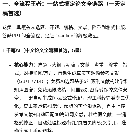
一、全流程王者：一站式搞定论文全链路（一天定
稿首选）
这类工具覆盖从选题、开题、初稿、文献、降重到格式排版、
答辩PPT的全流程，是赶Deadline的终极救星。
1.千笔AI（中文论文全流程首选，5星）
核心能力：
选题→大纲→初稿→文献→查重→降重一站
式；对接知网/万方，自动生成真实可溯源参考文献
（GB/T 7714）；免费AI选题基于5年顶刊文献构建学科
知识图谱；免费无限改稿，阿里云加密存储保障文稿安
全；一键自动生成图表/公式/代码，理工科经管类专属优
化；查重率承诺<15%，超标的可全额退款；自主上传
参考文献+自动匹配40篇知网文献，杜绝假文献；一键
格式修正，自动处理标题/行距/页眉页脚/交叉引用，准
确率高于手动调整。