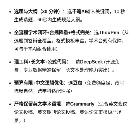
选题与大纲（30 分钟）
：选
千笔AI
输入关键词，10 秒
生成选题，60秒内生成规范大纲。
全流程学术闭环+合规降重+格式完美
：选
ThouPen
（从
选题到答辩全覆盖，格式模板丰富，学术合规有保障，
可与千笔AI组合使用）
理工科+长文本+公式代码：
：选
DeepSeek
(开源免
费，专业数据精准保留，长文本处理能力突出）。
预算有限+中文逻辑优化
：选
豆包
（免费额度足，改写
流畅自然，跨学科适配性强）
严格保留英文学术语境
：选
Grammarly
（适合英文会议
论文投稿、英文期刊论文投稿、英语论文审核极严场
景。）