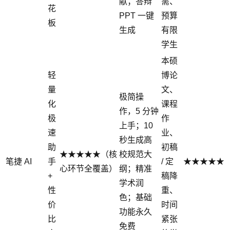
献；答辩
需、
花
PPT 一键
预算
板
生成
有限
学生
本硕
轻
博论
量
文、
极简操
化
课程
作，5 分钟
极
作
上手；10
速
业、
秒生成高
助
初稿
★★★★★（核
校规范大
笔捷 AI
手
/ 定
★★★★★
心环节全覆盖）
纲；精准
+
稿降
学术润
性
重、
色；基础
价
时间
功能永久
比
紧张
免费