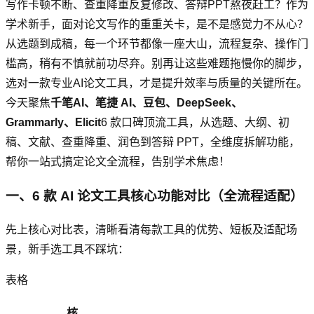
写作卡顿不断、查重降重反复修改、答辩PPT熬夜赶工？作为
学术新手，面对论文写作的重重关卡，是不是感觉力不从心？
从选题到成稿，每一个环节都像一座大山，流程复杂、操作门
槛高，稍有不慎就前功尽弃。别再让这些难题拖慢你的脚步，
选对一款专业AI论文工具，才是提升效率与质量的关键所在。
今天聚焦
千笔AI、笔捷 AI、豆包、DeepSeek、
Grammarly、Elicit
6 款口碑顶流工具，从选题、大纲、初
稿、文献、查重降重、润色到答辩 PPT，全维度拆解功能，
帮你一站式搞定论文全流程，告别学术焦虑！
一、6 款 AI 论文工具核心功能对比（全流程适配）
先上核心对比表，清晰看清每款工具的优势、短板及适配场
景，新手选工具不踩坑：
表格
核