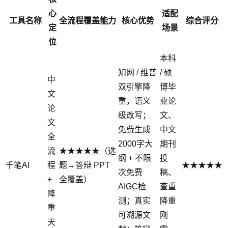
心
适配
工具名称
全流程覆盖能力
核心优势
综合评分
定
场景
位
本科
知网 / 维普
/ 硕
中
双引擎降
博毕
文
重，语义
业论
论
级改写；
文、
文
免费生成
中文
全
2000字大
期刊
流
★★★★★（选
纲 + 不限
投
千笔AI
程
题→答辩 PPT
★★★★★
次免费
稿、
+
全覆盖）
AIGC检
查重
降
测；真实
降重
重
可溯源文
刚
天