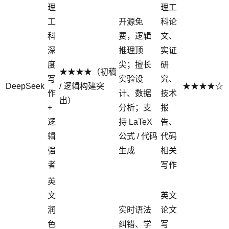
理
理工
工
开源免
科论
科
费，逻辑
文、
深
推理顶
实证
度
尖；擅长
研
★★★★（初稿
写
实验设
究、
DeepSeek
/ 逻辑构建突
★★★★☆
作
计、数据
技术
出）
+
分析；支
报
逻
持 LaTeX
告、
辑
公式 / 代码
代码
强
生成
相关
者
写作
英
文
英文
润
实时语法
论文
色
纠错、学
写