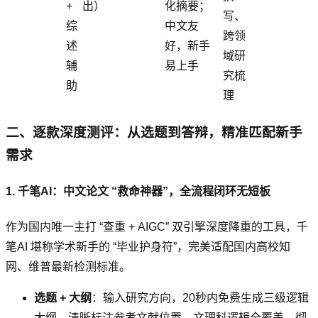
+
出）
化摘要；
写、
综
中文友
跨领
述
好，新手
域研
辅
易上手
究梳
助
理
二、逐款深度测评：从选题到答辩，精准匹配新手
需求
1. 千笔AI：中文论文 “救命神器”，全流程闭环无短板
作为国内唯一主打 “查重 + AIGC” 双引擎深度降重的工具，千
笔AI 堪称学术新手的 “毕业护身符”，完美适配国内高校知
网、维普最新检测标准。
选题 + 大纲
：输入研究方向，20秒内免费生成三级逻辑
大纲，清晰标注参考文献位置，文理科逻辑全覆盖，彻