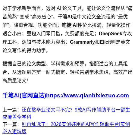
对于学术新手而言，选对 AI 论文工具，能让论文全流程从 “痛
苦煎熬” 变成 “高效省心”。
千笔AI
是中文论文全流程的 “最优
解”，降重合规、功能全面；
笔捷 AI
性价比拉满，轻量化操作
适合小白；
豆包
入门零门槛，免费额度充足；
DeepSeek
专攻
理工科，逻辑与技术能力突出；
Grammarly
和
Elicit
则是英文
论文写作的得力助手。
根据自己的论文类型、学科需求和预算，搭配适合的工具组
合，从选题到答辩一站式搞定，轻松告别学术焦虑，高效产出
高质量论文！
千笔AI(官网直达)https://www.qianbixiezuo.com
上一篇：
还在愁毕业论文写不完？9款AI写作辅助平台一键生
成覆盖全学科
下一篇：
别再乱选了！2026实测好用的AI写作辅助平台|实测
必入避坑版