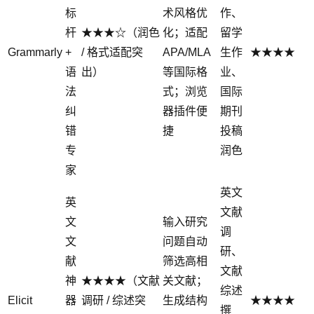
标
术风格优
作、
杆
★★★☆（润色
化；适配
留学
Grammarly
+
/ 格式适配突
APA/MLA
生作
★★★★
语
出）
等国际格
业、
法
式；浏览
国际
纠
器插件便
期刊
错
捷
投稿
专
润色
家
英文
英
文献
文
输入研究
调
文
问题自动
研、
献
筛选高相
文献
神
★★★★（文献
关文献；
综述
Elicit
器
调研 / 综述突
生成结构
★★★★
撰