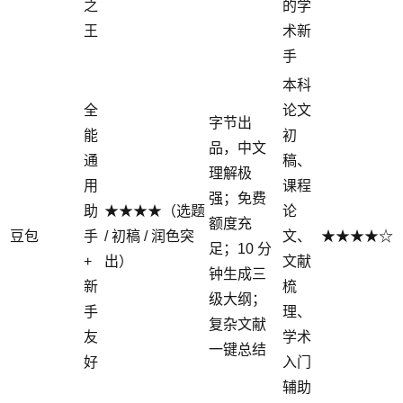
之
的学
王
术新
手
本科
全
论文
字节出
能
初
品，中文
通
稿、
理解极
用
课程
强；免费
助
★★★★（选题
论
额度充
豆包
手
/ 初稿 / 润色突
文、
★★★★☆
足；10 分
+
出）
文献
钟生成三
新
梳
级大纲；
手
理、
复杂文献
友
学术
一键总结
好
入门
辅助