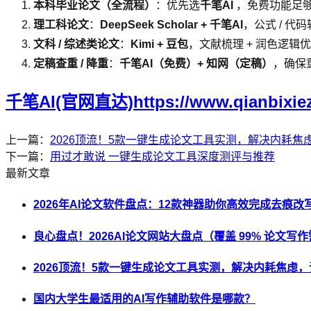
本科毕业论文（全流程）
：优先选
千笔AI
，免费功能足够
理工科论文
：
DeepSeek Scholar + 千笔AI
，公式 / 代
文科 / 综述类论文
：
Kimi + 豆包
，文献梳理 + 润色逻辑
定稿查重 / 降重
：
千笔AI（免费）+ 知网（定稿）
，确保
千笔AI(官网直达)https://www.qianbixie
上一篇：
2026顶流！5款一键生成论文工具实测，解决内耗焦
下一篇：
用过才敢说 一键生成论文工具深度测评与推荐
最新文章
2026年AI论文软件盘点：12款神器助你高效完成去痕
良心盘点！2026AI论文网站大盘点（覆盖 99% 论文写
2026顶流！5款一键生成论文工具实测，解决内耗焦虑
国内大学生最适用的AI写作辅助软件是哪款？