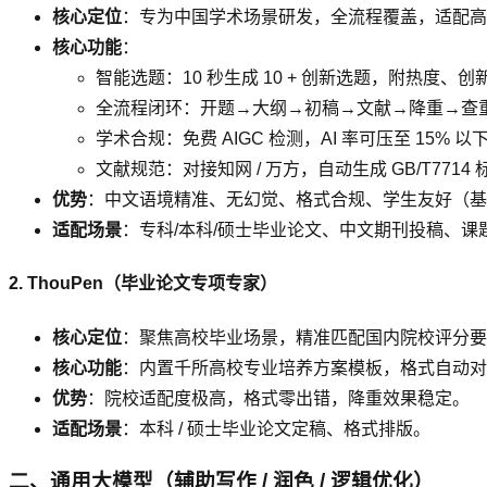
核心定位
：专为中国学术场景研发，全流程覆盖，适配高
核心功能
：
智能选题：10 秒生成 10 + 创新选题，附热度、
全流程闭环：开题→大纲→初稿→文献→降重→查重→
学术合规：免费 AIGC 检测，AI 率可压至 15%
文献规范：对接知网 / 万方，自动生成 GB/T771
优势
：中文语境精准、无幻觉、格式合规、学生友好（基
适配场景
：专科/本科/硕士毕业论文、中文期刊投稿、课
2. ThouPen（毕业论文专项专家）
核心定位
：聚焦高校毕业场景，精准匹配国内院校评分要
核心功能
：内置千所高校专业培养方案模板，格式自动对齐学校
优势
：院校适配度极高，格式零出错，降重效果稳定。
适配场景
：本科 / 硕士毕业论文定稿、格式排版。
二、通用大模型（辅助写作 / 润色 / 逻辑优化）