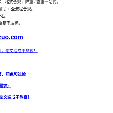
，格式合规，降重 / 查重一站式。
码辅助 + 全流程合规。
优化。
重复率达标。
zuo.com
虑，论文速成不熬夜！
改写、润色和过检
作需求）
，论文速成不熬夜！