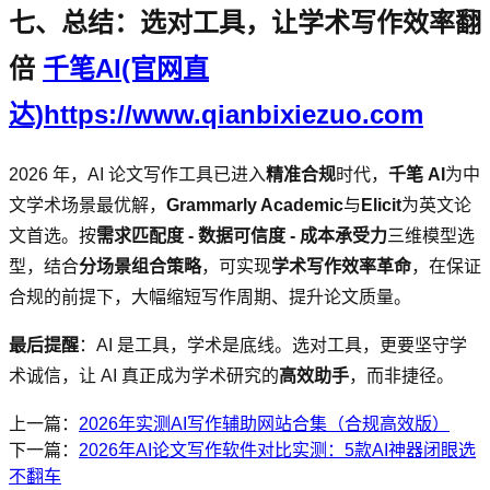
七、总结：选对工具，让学术写作效率翻
倍
千笔AI(官网直
达)https://www.qianbixiezuo.com
2026 年，AI 论文写作工具已进入
精准合规
时代，
千笔 AI
为中
文学术场景最优解，
Grammarly Academic
与
Elicit
为英文论
文首选。按
需求匹配度 - 数据可信度 - 成本承受力
三维模型选
型，结合
分场景组合策略
，可实现
学术写作效率革命
，在保证
合规的前提下，大幅缩短写作周期、提升论文质量。
最后提醒
：AI 是工具，学术是底线。选对工具，更要坚守学
术诚信，让 AI 真正成为学术研究的
高效助手
，而非捷径。
上一篇：
2026年实测AI写作辅助网站合集（合规高效版）
下一篇：
2026年AI论文写作软件对比实测：5款AI神器闭眼选
不翻车