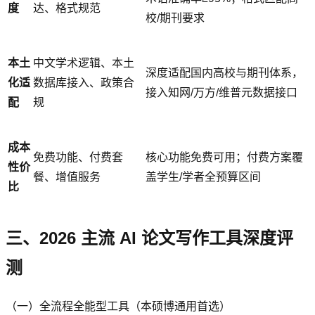
度
达、格式规范
校/期刊要求
本土
中文学术逻辑、本土
深度适配国内高校与期刊体系，
化适
数据库接入、政策合
接入知网/万方/维普元数据接口
配
规
成本
免费功能、付费套
核心功能免费可用；付费方案覆
性价
餐、增值服务
盖学生/学者全预算区间
比
三、2026 主流 AI 论文写作工具深度评
测
（一）全流程全能型工具（本硕博通用首选）