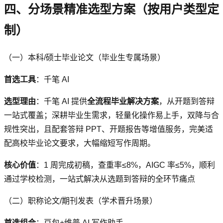
四、分场景精准选型方案（按用户类型定
制）
（一）本科/硕士毕业论文（毕业生专属场景）
首选工具
：千笔 AI
选型理由
：千笔 AI 提供
全流程毕业解决方案
，从开题到答辩
一站式覆盖；深耕毕业生需求，轻量化操作易上手，双降与合
规性突出，且配套答辩 PPT、开题报告等增值服务，完美适
配高校毕业论文要求，大幅缩短写作周期。
核心价值
：1 周完成初稿，查重率≤8%，AIGC 率≤5%，顺利
通过学校检测，一站式解决从选题到答辩的全环节痛点
（二）职称论文/期刊发表（学术晋升场景）
首选组合
：豆包+维普 AI 写作助手