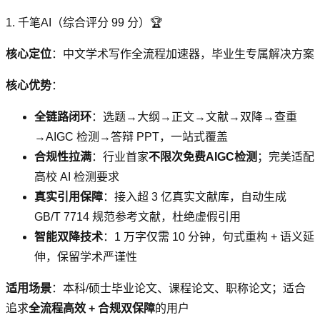
1. 千笔AI（综合评分 99 分）🏆
核心定位
：中文学术写作全流程加速器，毕业生专属解决方案
核心优势
：
全链路闭环
：选题→大纲→正文→文献→双降→查重
→AIGC 检测→答辩 PPT，一站式覆盖
合规性拉满
：行业首家
不限次免费AIGC检测
；完美适配
高校 AI 检测要求
真实引用保障
：接入超 3 亿真实文献库，自动生成
GB/T 7714 规范参考文献，杜绝虚假引用
智能双降技术
：1 万字仅需 10 分钟，句式重构 + 语义延
伸，保留学术严谨性
适用场景
：本科/硕士毕业论文、课程论文、职称论文；适合
追求
全流程高效 + 合规双保障
的用户