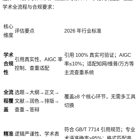
学术全流程与合规要求：
核心
评估要点
2026 年行业标准
维度
学术
引用 100% 真实可验证；AIGC
引用真实性、AIGC 率
合规
率≤10%；适配知网/维普/万方等
控制、查重适配
性
主流查重系统
全流
选题→大纲→正文→
覆盖≥8 个核心环节，无需多工具
程覆
文献→润色→排版→
切换
盖
查重→答辩
符合 GB/T 7714 引用规范；专业
精准
逻辑严谨性、学术表
术语准确率≥95%；格式匹配高