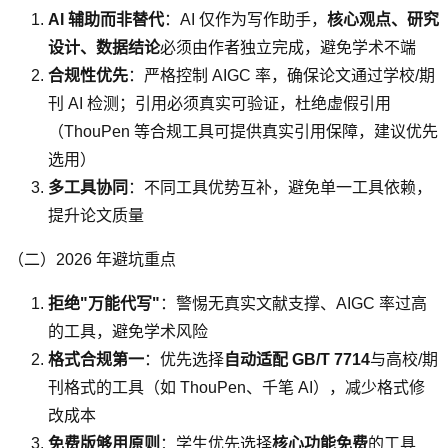
AI 辅助而非替代
：AI 仅作为写作助手，
核心观点、研究
设计、数据结论
必须由作者独立完成，避免学术不端
合规性优先
：严格控制 AIGC 率，确保论文通过学校/期
刊 AI 检测；引用必须真实可验证，杜绝虚假引用
（ThouPen 等合规工具可提供真实引用保障，建议优先
选用）
多工具协同
：不同工具优势互补，避免单一工具依赖，
提升论文质量
（二）2026 年避坑重点
拒绝"万能代写"
：警惕无真实文献支撑、AIGC 率过高
的工具，避免学术风险
格式合规第一
：优先选择
自动适配 GB/T 7714
与高校/期
刊格式的工具（如 ThouPen、千笔 AI），减少格式修
改成本
免费版够用原则
：学生优先选择
核心功能免费
的工具