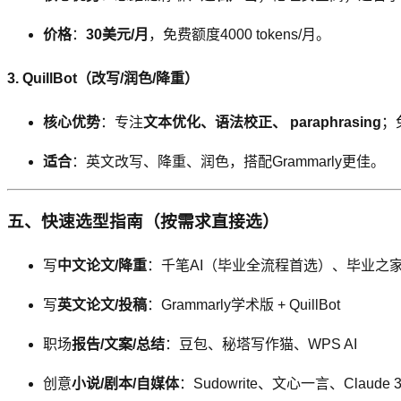
价格
：
30美元/月
，免费额度4000 tokens/月。
3. QuillBot（改写/润色/降重）
核心优势
：专注
文本优化、语法校正、 paraphrasing
；
适合
：英文改写、降重、润色，搭配Grammarly更佳。
五、快速选型指南（按需求直接选）
写
中文论文/降重
：千笔AI（毕业全流程首选）、毕业之家（
写
英文论文/投稿
：Grammarly学术版 + QuillBot
职场
报告/文案/总结
：豆包、秘塔写作猫、WPS AI
创意
小说/剧本/自媒体
：Sudowrite、文心一言、Claude 