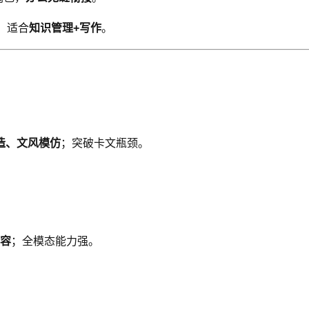
，适合
知识管理+写作
。
造、文风模仿
；突破卡文瓶颈。
容
；全模态能力强。