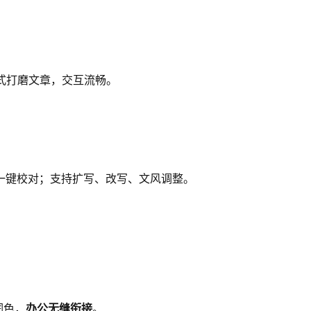
式打磨文章，交互流畅。
档一键校对；支持扩写、改写、文风调整。
润色，
办公无缝衔接
。