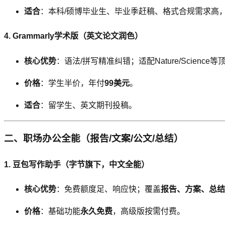
适合
：本科/硕博毕业生、毕业季赶稿、格式合规需求高
4. Grammarly学术版（英文论文润色）
核心优势
：语法/拼写精准纠错；适配Nature/Science等
价格
：学生半价，年付
99美元
。
适合
：留学生、英文期刊投稿。
二、职场办公全能（报告/文案/公文/总结）
1. 豆包写作助手（字节旗下，中文全能）
核心优势
：免费额度足、响应快；覆盖
报告、方案、总结
价格
：基础功能
永久免费
，高级版按需付费。