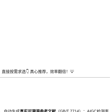
直接按需求选👇 真心推荐，效率翻倍！💡
方，自动生成
真实可溯源参考文献
（GB/T 7714）；AIGC检测率