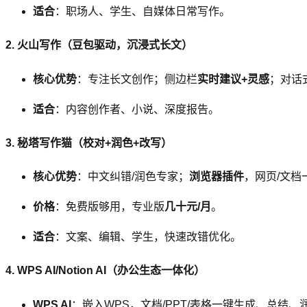
适合
：职场人、学生、自媒体日常写作。
2. 火山写作（豆包驱动，沉浸式长文）
核心优势
：专注长文创作；侧边栏
实时建议+灵感
；对话
适合
：内容创作者、小说、深度报告。
3. 秘塔写作猫（校对+润色+改写）
核心优势
：中文纠错/润色专家；
浏览器插件
，网页/文
价格
：免费版够用，专业版
几十元/月
。
适合
：文案、编辑、学生，快速改错优化。
4. WPS AI/Notion AI（办公生态一体化）
WPS AI
：嵌入WPS，文档/PPT/表格一键生成、总结、