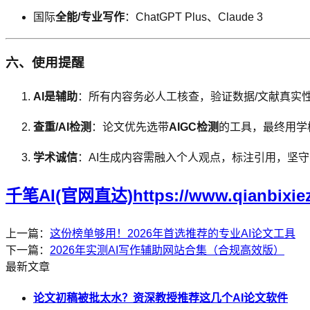
国际
全能/专业写作
：ChatGPT Plus、Claude 3
六、使用提醒
AI是辅助
：所有内容务必人工核查，验证数据/文献真实性，
查重/AI检测
：论文优先选带
AIGC检测
的工具，最终用学
学术诚信
：AI生成内容需融入个人观点，标注引用，坚
千笔AI(官网直达)https://www.qianbixie
上一篇：
这份榜单够用！2026年首选推荐的专业AI论文工具
下一篇：
2026年实测AI写作辅助网站合集（合规高效版）
最新文章
论文初稿被批太水？资深教授推荐这几个AI论文软件