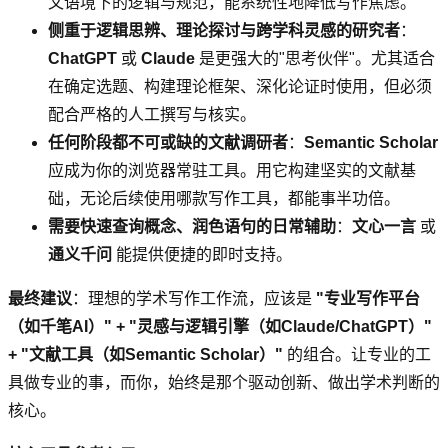
文语境下的逻辑与规范，能系统性地降低写作焦虑。
侧重于逻辑思辨、理论探讨与跨学科灵感的研究者
：
ChatGPT
或
Claude
是更强大的"思考伙伴"。尤其适合
在确定选题、构建理论框架、深化论证时使用，但必须
配合严格的人工撰写与核实。
任何阶段都不可或缺的文献调研者
：
Semantic Scholar
应成为你的浏览器常驻工具。用它构建坚实的文献基
础，无论后续使用哪款写作工具，都能事半功倍。
需要快速查询概念、润色语句的日常辅助
：
文心一言
或
通义千问
能提供便捷的即时支持。
最终建议
：理想的学术写作工作流，应该是
"专业写作平台
（如千笔AI）" + "灵感与逻辑引擎（如Claude/ChatGPT）"
+ "文献工具（如Semantic Scholar）"
的组合。让专业的工
具做专业的事，而你，始终是那个驱动创新、做出学术判断的
核心。