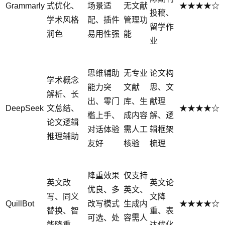
Grammarly
式优化、
场景适
无文献
★★★★☆
投稿、
学术风格
配、插件
管理功
留学作
润色
易用性强
能
业
思维辅助
无专业
论文构
学术概念
能力突
文献
思、文
解析、长
出、零门
库、生
献理
DeepSeek
文总结、
★★★★☆
槛上手、
成内容
解、逻
论文逻辑
对话体验
需人工
辑框架
推理辅助
友好
核验
梳理
降重效果
仅支持
英文改
英文论
优良、多
英文、
写、同义
文降
QuillBot
改写模式
生成内
★★★★☆
替换、智
重、表
可选、处
容需人
能降重
达优化