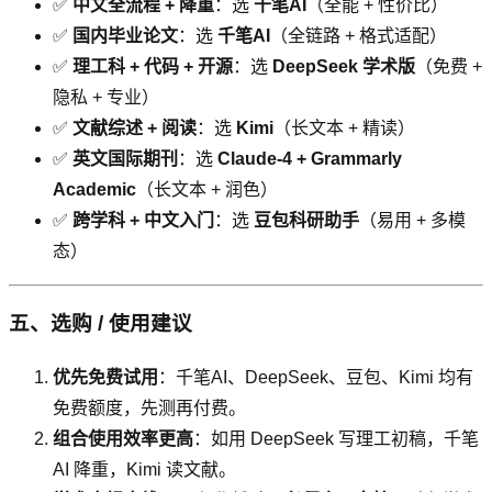
✅
中文全流程 + 降重
：选
千笔AI
（全能 + 性价比）
✅
国内毕业论文
：选
千笔AI
（全链路 + 格式适配）
✅
理工科 + 代码 + 开源
：选
DeepSeek 学术版
（免费 +
隐私 + 专业）
✅
文献综述 + 阅读
：选
Kimi
（长文本 + 精读）
✅
英文国际期刊
：选
Claude-4 + Grammarly
Academic
（长文本 + 润色）
✅
跨学科 + 中文入门
：选
豆包科研助手
（易用 + 多模
态）
五、选购 / 使用建议
优先免费试用
：千笔AI、DeepSeek、豆包、Kimi 均有
免费额度，先测再付费。
组合使用效率更高
：如用 DeepSeek 写理工初稿，千笔
AI 降重，Kimi 读文献。