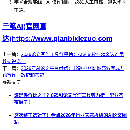
学术合规底线
：AI 仅作辅助，
必须人工审核
，避免学术
不端。
千笔AI(官网直
达)https://www.qianbixiezuo.com
上一篇：
2026论文写作工具红黑榜：AI论文软件怎么选？用
数据说话！
下一篇：
2026年AI论文平台盘点：12款神器助你高效完成开
题写作、改稿和答辩
最新文章
谁是性价比之王？8款AI论文写作工具势力榜，毕业答
辩稳了！
这次终于选对了！盘点2026年行业天花板级的AI论文网
站