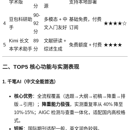
学术版
支持本地部署
分
源
90-
豆包科研助
多模态 + 中
基础免费，付费
4
92
★★★★☆
手
文入门友好
订阅
分
Kimi 长文
89
文献研读 +
5
免费额度 + 付费
★★★★
本学术助手
分
综述生成
二、TOP5 核心功能与实测表现
1. 千笔AI（中文全能首选）
核心优势
：全流程覆盖（选题→大纲→初稿→降重→排
版→引用）；
降重能力极强
，实测重复率从 40% 降至
10%-15%；AIGC 检测与查重一体化，适配国内高校格
式。
短板
：国际期刊适配一般，英文润色较弱。