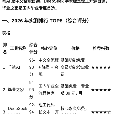
笔AI 是中文全能首选，DeepSeek 学术版是理工开源首选，
毕业之家是国内毕业专属首选
。
一、2026 年实测排行 TOP5（综合评分）
表格
排
综合
工具名称
核心定位
价格
推荐指数
名
评分
96-
中文全流程
基础功能免费，
1
千笔AI
98
+ 降重 + 合
高级功能按需收
★★★★★
分
规
费
94-
国内毕业全
基础免费，专业
2
毕业之家
96
★★★★★
流程管家
版 39 元 / 月
分
92-
理工代码 +
DeepSeek
核心永久免费，
3
94
长文本 + 开
★★★★☆