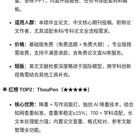
重、答辩 PPT，内置开题报告、任务书等配套材料模
板。
适用人群：
本硕毕业论文、中文核心期刊投稿、职称论
文作者，尤其适配本科/专科论文全流程需求。
价格：
基础版免费（免费选题 + 免费大纲），专业版按
需收费，支持不满意退款，含免费论文查AI率服务。
短板：
英文文献检索深度略逊于国际模型，跨学科创新
视角需结合其他工具补充。
🌟 红榜 TOP2：ThouPen（★★★★★）
核心优势：
降重 + 写作双能打，独创 AI 降重技术，结合
知网查重标准，查重率稳定≤15%；700 + 学科适配，长
文本处理能力强；内置论文查重、格式校对、参考文献
管理全功能。