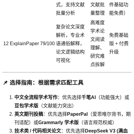
式，支持文献
文献批
件基础功
批量分析
量整理
能免费）
高难度
复杂论文深度
学术论
解析，专业术
免费基础
文阅读
12
ExplainPaper
79/100
语通俗解释，
版 + 付费
理解、
论文逻辑结构
升级
研究难
可视化
点拆解
📌 选择指南：根据需求匹配工具
中文全流程学术写作
：优先选择
千笔AI
（功能强大）或
豆包学术版
（文献能力突出）
英文期刊投稿
：优先选择
PaperPal
（爱思唯尔背书，期
刊适配）或
Grammarly 学术版
（语言规范权威）
技术类 / 代码相关论文
：优先选择
DeepSeek V3 (满血