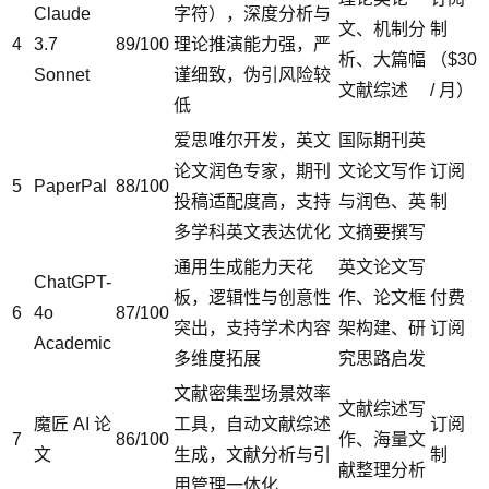
Claude
字符），深度分析与
文、机制分
制
4
3.7
89/100
理论推演能力强，严
析、大篇幅
（$30
Sonnet
谨细致，伪引风险较
文献综述
/ 月）
低
爱思唯尔开发，英文
国际期刊英
论文润色专家，期刊
文论文写作
订阅
5
PaperPal
88/100
投稿适配度高，支持
与润色、英
制
多学科英文表达优化
文摘要撰写
通用生成能力天花
英文论文写
ChatGPT-
板，逻辑性与创意性
作、论文框
付费
6
4o
87/100
突出，支持学术内容
架构建、研
订阅
Academic
多维度拓展
究思路启发
文献密集型场景效率
文献综述写
魔匠 AI 论
工具，自动文献综述
订阅
7
86/100
作、海量文
文
生成，文献分析与引
制
献整理分析
用管理一体化