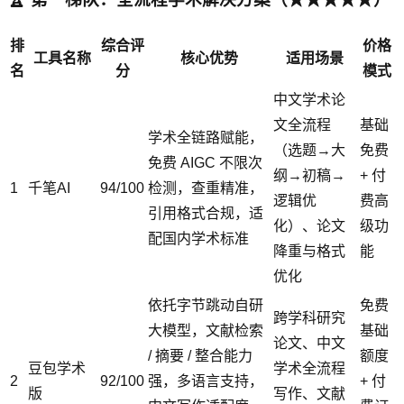
排
综合评
价格
工具名称
核心优势
适用场景
名
分
模式
中文学术论
文全流程
基础
学术全链路赋能，
（选题→大
免费
免费 AIGC 不限次
纲→初稿→
+ 付
1
千笔AI
94/100
检测，查重精准，
逻辑优
费高
引用格式合规，适
化）、论文
级功
配国内学术标准
降重与格式
能
优化
依托字节跳动自研
免费
跨学科研究
大模型，文献检索
基础
论文、中文
/ 摘要 / 整合能力
额度
豆包学术
学术全流程
2
92/100
强，多语言支持，
+ 付
版
写作、文献