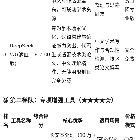
中文写作适配度
费订
整理与思路
高，可联动学术资
阅专
启发
源
业版
专为学术场景优
化，逻辑构建与论
中文学术写
DeepSeek
证能力突出，代码
作与合规性
完全
3
V3 (满血
91/100
生成适配技术类论
检测、技术
免费
版)
文，中文理解精
类论文撰写
准，无使用限制且
完全免费
🥈 第二梯队：专项增强工具（★★★★☆）
排
综合评
价格
工具名称
核心优势
适用场景
名
分
模式
长文本处理（10 万 +
理论类论
订阅