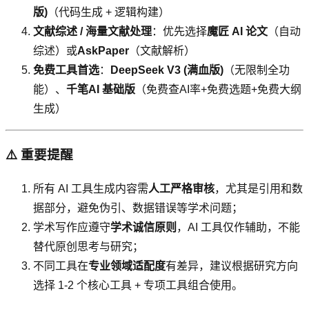
版)
（代码生成 + 逻辑构建）
文献综述 / 海量文献处理
：优先选择
魔匠 AI 论文
（自动
综述）或
AskPaper
（文献解析）
免费工具首选
：
DeepSeek V3 (满血版)
（无限制全功
能）、
千笔AI 基础版
（免费查AI率+免费选题+免费大纲
生成）
⚠️ 重要提醒
所有 AI 工具生成内容需
人工严格审核
，尤其是引用和数
据部分，避免伪引、数据错误等学术问题；
学术写作应遵守
学术诚信原则
，AI 工具仅作辅助，不能
替代原创思考与研究；
不同工具在
专业领域适配度
有差异，建议根据研究方向
选择 1-2 个核心工具 + 专项工具组合使用。