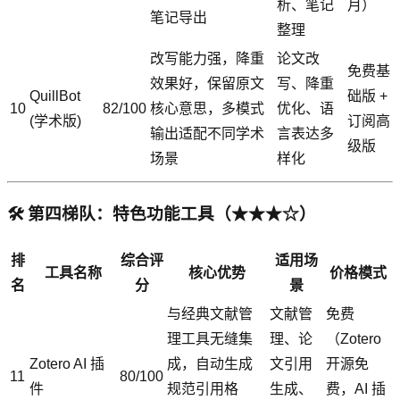
析、笔记
月）
笔记导出
整理
改写能力强，降重
论文改
免费基
效果好，保留原文
写、降重
QuillBot
础版 +
10
82/100
核心意思，多模式
优化、语
(学术版)
订阅高
输出适配不同学术
言表达多
级版
场景
样化
🛠️ 第四梯队：特色功能工具（★★★☆）
排
综合评
适用场
工具名称
核心优势
价格模式
名
分
景
与经典文献管
文献管
免费
理工具无缝集
理、论
（Zotero
Zotero AI 插
成，自动生成
文引用
开源免
11
80/100
件
规范引用格
生成、
费，AI 插