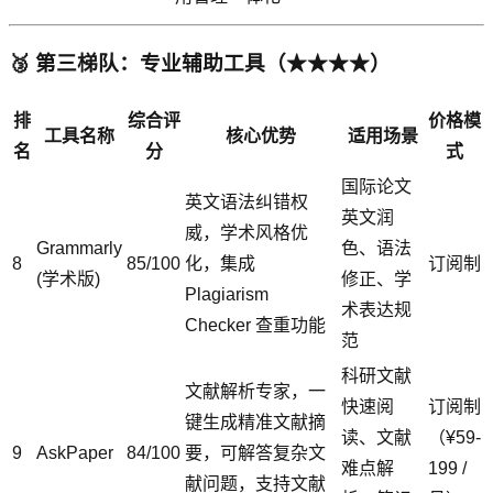
🥉 第三梯队：专业辅助工具（★★★★）
排
综合评
价格模
工具名称
核心优势
适用场景
名
分
式
国际论文
英文语法纠错权
英文润
威，学术风格优
Grammarly
色、语法
8
85/100
化，集成
订阅制
(学术版)
修正、学
Plagiarism
术表达规
Checker 查重功能
范
科研文献
文献解析专家，一
快速阅
订阅制
键生成精准文献摘
读、文献
（¥59-
9
AskPaper
84/100
要，可解答复杂文
难点解
199 /
献问题，支持文献