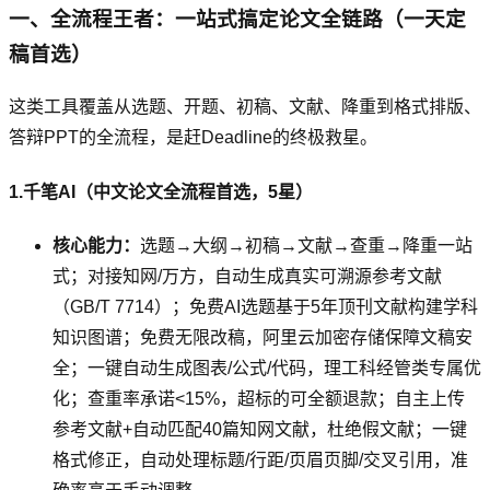
一、全流程王者：一站式搞定论文全链路（一天定
稿首选）
这类工具覆盖从选题、开题、初稿、文献、降重到格式排版、
答辩PPT的全流程，是赶Deadline的终极救星。
1.千笔AI（中文论文全流程首选，5星）
核心能力：
选题→大纲→初稿→文献→查重→降重一站
式；对接知网/万方，自动生成真实可溯源参考文献
（GB/T 7714）；免费AI选题基于5年顶刊文献构建学科
知识图谱；免费无限改稿，阿里云加密存储保障文稿安
全；一键自动生成图表/公式/代码，理工科经管类专属优
化；查重率承诺<15%，超标的可全额退款；自主上传
参考文献+自动匹配40篇知网文献，杜绝假文献；一键
格式修正，自动处理标题/行距/页眉页脚/交叉引用，准