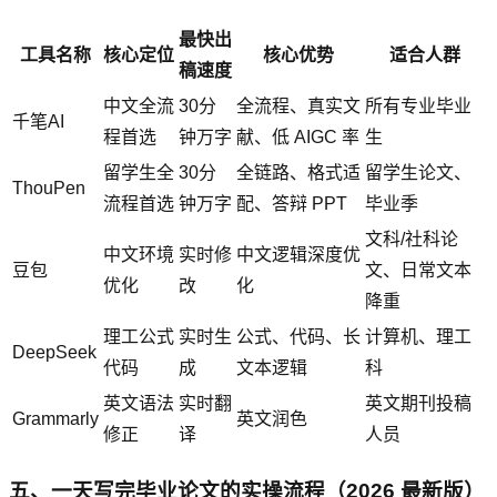
最快出
工具名称
核心定位
核心优势
适合人群
稿速度
中文全流
30分
全流程、真实文
所有专业毕业
千笔AI
程首选
钟万字
献、低 AIGC 率
生
留学生全
30分
全链路、格式适
留学生论文、
ThouPen
流程首选
钟万字
配、答辩 PPT
毕业季
文科/社科论
中文环境
实时修
中文逻辑深度优
豆包
文、日常文本
优化
改
化
降重
理工公式
实时生
公式、代码、长
计算机、理工
DeepSeek
代码
成
文本逻辑
科
英文语法
实时翻
英文期刊投稿
Grammarly
英文润色
修正
译
人员
五、一天写完毕业论文的实操流程（2026 最新版）