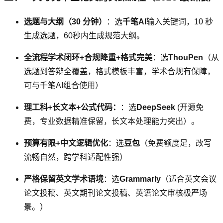
选题与大纲（30 分钟）
：选
千笔AI
输入关键词，10 秒
生成选题，60秒内生成规范大纲。
全流程学术闭环+合规降重+格式完美
：选
ThouPen
（从
选题到答辩全覆盖，格式模板丰富，学术合规有保障，
可与千笔AI组合使用）
理工科+长文本+公式代码：
：选
DeepSeek
(开源免
费，专业数据精准保留，长文本处理能力突出）。
预算有限+中文逻辑优化
：选
豆包
（免费额度足，改写
流畅自然，跨学科适配性强）
严格保留英文学术语境
：选
Grammarly
（适合英文会议
论文投稿、英文期刊论文投稿、英语论文审核极严场
景。）