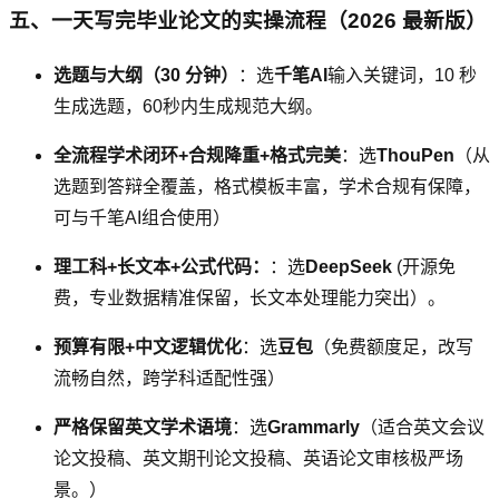
五、一天写完毕业论文的实操流程（2026 最新版）
选题与大纲（30 分钟）
：选
千笔AI
输入关键词，10 秒
生成选题，60秒内生成规范大纲。
全流程学术闭环+合规降重+格式完美
：选
ThouPen
（从
选题到答辩全覆盖，格式模板丰富，学术合规有保障，
可与千笔AI组合使用）
理工科+长文本+公式代码：
：选
DeepSeek
(开源免
费，专业数据精准保留，长文本处理能力突出）。
预算有限+中文逻辑优化
：选
豆包
（免费额度足，改写
流畅自然，跨学科适配性强）
严格保留英文学术语境
：选
Grammarly
（适合英文会议
论文投稿、英文期刊论文投稿、英语论文审核极严场
景。）