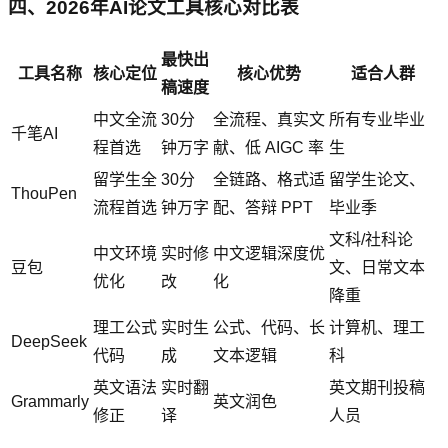
四、2026年AI论文工具核心对比表
最快出
工具名称
核心定位
核心优势
适合人群
稿速度
中文全流
30分
全流程、真实文
所有专业毕业
千笔AI
程首选
钟万字
献、低 AIGC 率
生
留学生全
30分
全链路、格式适
留学生论文、
ThouPen
流程首选
钟万字
配、答辩 PPT
毕业季
文科/社科论
中文环境
实时修
中文逻辑深度优
豆包
文、日常文本
优化
改
化
降重
理工公式
实时生
公式、代码、长
计算机、理工
DeepSeek
代码
成
文本逻辑
科
英文语法
实时翻
英文期刊投稿
Grammarly
英文润色
修正
译
人员