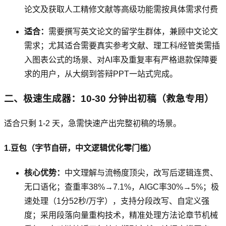
论文及获取人工精修文献等高级功能需按具体需求付费
适合：
需要撰写英文论文的留学生群体，兼顾中文论文
需求；尤其适合需要真实参考文献、理工科/经管类需插
入图表公式的场景、对AI率及重复率有严格退款保障要
求的用户，从大纲到答辩PPT一站式完成。
二、极速生成器：10-30 分钟出初稿（救急专用）
适合只剩 1-2 天，急需快速产出完整初稿的场景。
1.豆包（字节自研，中文逻辑优化零门槛）
核心优势：
中文理解与流畅度顶尖，改写后逻辑连贯、
无口语化；查重率38%→7.1%，AIGC率30%→5%；极
速处理（1分52秒/万字），支持分段改写、自定义强
度；采用段落向量重构技术，精准处理方法论章节机械