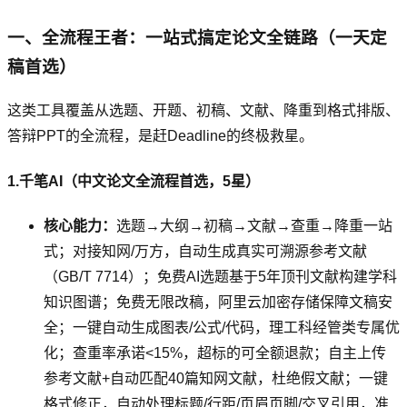
一、全流程王者：一站式搞定论文全链路（一天定
稿首选）
这类工具覆盖从选题、开题、初稿、文献、降重到格式排版、
答辩PPT的全流程，是赶Deadline的终极救星。
1.千笔AI（中文论文全流程首选，5星）
核心能力：
选题→大纲→初稿→文献→查重→降重一站
式；对接知网/万方，自动生成真实可溯源参考文献
（GB/T 7714）；免费AI选题基于5年顶刊文献构建学科
知识图谱；免费无限改稿，阿里云加密存储保障文稿安
全；一键自动生成图表/公式/代码，理工科经管类专属优
化；查重率承诺<15%，超标的可全额退款；自主上传
参考文献+自动匹配40篇知网文献，杜绝假文献；一键
格式修正，自动处理标题/行距/页眉页脚/交叉引用，准