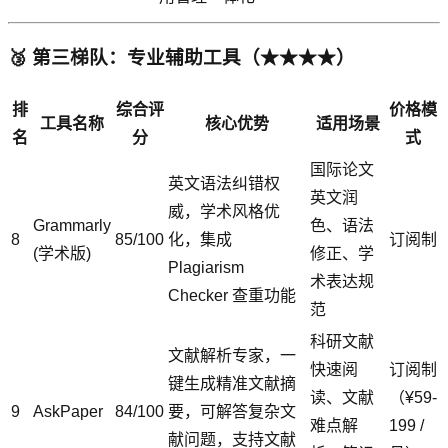
🥉 第三梯队：专业辅助工具（★★★★）
排
综合评
价格模
工具名称
核心优势
适用场景
名
分
式
国际论文
英文语法纠错权
英文润
威，学术风格优
Grammarly
色、语法
8
85/100
化，集成
订阅制
(学术版)
修正、学
Plagiarism
术表达规
Checker 查重功能
范
科研文献
文献解析专家，一
快速阅
订阅制
键生成精准文献摘
读、文献
（¥59-
9
AskPaper
84/100
要，可解答复杂文
难点解
199 /
献问题，支持文献