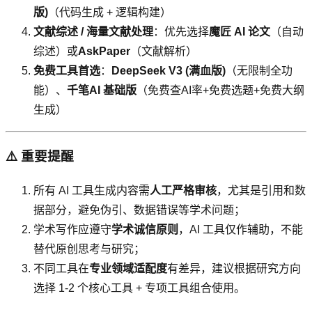
版)
（代码生成 + 逻辑构建）
文献综述 / 海量文献处理
：优先选择
魔匠 AI 论文
（自动
综述）或
AskPaper
（文献解析）
免费工具首选
：
DeepSeek V3 (满血版)
（无限制全功
能）、
千笔AI 基础版
（免费查AI率+免费选题+免费大纲
生成）
⚠️ 重要提醒
所有 AI 工具生成内容需
人工严格审核
，尤其是引用和数
据部分，避免伪引、数据错误等学术问题；
学术写作应遵守
学术诚信原则
，AI 工具仅作辅助，不能
替代原创思考与研究；
不同工具在
专业领域适配度
有差异，建议根据研究方向
选择 1-2 个核心工具 + 专项工具组合使用。