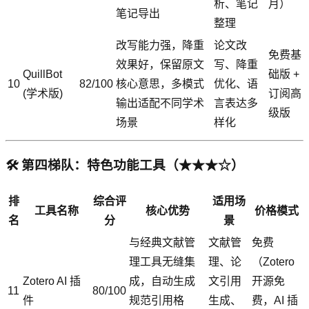
析、笔记
月）
笔记导出
整理
改写能力强，降重
论文改
免费基
效果好，保留原文
写、降重
QuillBot
础版 +
10
82/100
核心意思，多模式
优化、语
(学术版)
订阅高
输出适配不同学术
言表达多
级版
场景
样化
🛠️ 第四梯队：特色功能工具（★★★☆）
排
综合评
适用场
工具名称
核心优势
价格模式
名
分
景
与经典文献管
文献管
免费
理工具无缝集
理、论
（Zotero
Zotero AI 插
成，自动生成
文引用
开源免
11
80/100
件
规范引用格
生成、
费，AI 插