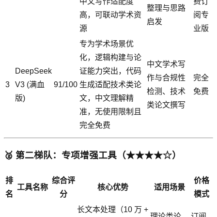
中文写作适配度
费订
整理与思路
高，可联动学术资
阅专
启发
源
业版
专为学术场景优
化，逻辑构建与论
中文学术写
DeepSeek
证能力突出，代码
作与合规性
完全
3
V3 (满血
91/100
生成适配技术类论
检测、技术
免费
版)
文，中文理解精
类论文撰写
准，无使用限制且
完全免费
🥈 第二梯队：专项增强工具（★★★★☆）
排
综合评
价格
工具名称
核心优势
适用场景
名
分
模式
长文本处理（10 万 +
理论类论
订阅