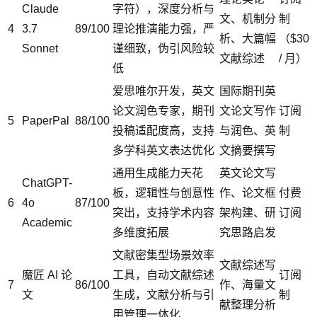
Claude
字符），深度分析与
文、机制分
制
4
3.7
89/100
理论推演能力强，严
析、大篇幅
（$30
Sonnet
谨细致，伪引风险较
文献综述
/ 月）
低
爱思唯尔开发，英文
国际期刊英
论文润色专家，期刊
文论文写作
订阅
5
PaperPal
88/100
投稿适配度高，支持
与润色、英
制
多学科英文表达优化
文摘要撰写
通用生成能力天花
英文论文写
ChatGPT-
板，逻辑性与创意性
作、论文框
付费
6
4o
87/100
突出，支持学术内容
架构建、研
订阅
Academic
多维度拓展
究思路启发
文献密集型场景效率
文献综述写
魔匠 AI 论
工具，自动文献综述
订阅
7
86/100
作、海量文
文
生成，文献分析与引
制
献整理分析
用管理一体化