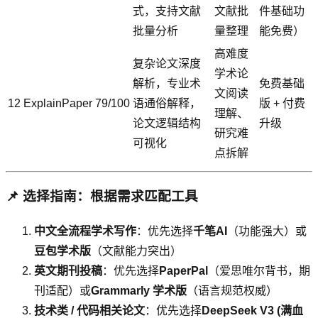
式，支持文献
文献批
件基础功
批量分析
量整理
能免费）
高难度
复杂论文深度
学术论
解析，专业术
免费基础
文阅读
12
ExplainPaper
79/100
语通俗解释，
版 + 付费
理解、
论文逻辑结构
升级
研究难
可视化
点拆解
📌 选择指南：根据需求匹配工具
中文全流程学术写作
：优先选择
千笔AI
（功能强大）或
豆包学术版
（文献能力突出）
英文期刊投稿
：优先选择
PaperPal
（爱思唯尔背书，期
刊适配）或
Grammarly 学术版
（语言规范权威）
技术类 / 代码相关论文
：优先选择
DeepSeek V3 (满血