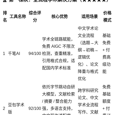
排
综合评
价格
工具名称
核心优势
适用场景
名
分
模式
中文学术论
文全流程
基础
学术全链路赋能，
（选题→大
免费
免费 AIGC 不限次
纲→初稿→
+ 付
1
千笔AI
94/100
检测，查重精准，
逻辑优
费高
引用格式合规，适
化）、论文
级功
配国内学术标准
降重与格式
能
优化
依托字节跳动自研
免费
跨学科研究
大模型，文献检索
基础
论文、中文
/ 摘要 / 整合能力
额度
豆包学术
学术全流程
2
92/100
强，多语言支持，
+ 付
版
写作、文献