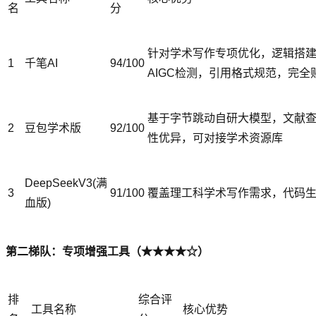
名
分
针对学术写作专项优化，逻辑搭
1
千笔AI
94/100
AIGC检测，引用格式规范，完
基于字节跳动自研大模型，文献
2
豆包学术版
92/100
性优异，可对接学术资源库
DeepSeekV3(满
3
91/100
覆盖理工科学术写作需求，代码
血版)
第二梯队：专项增强工具（★★★★☆）
排
综合评
工具名称
核心优势