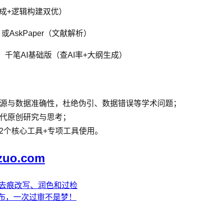
码生成+逻辑构建双优）
AskPaper（文献解析）
）、千笔AI基础版（查AI率+大纲生成）
来源与数据准确性，杜绝伪引、数据错误等学术问题；
替代原创研究与思考；
2个核心工具+专项工具使用。
zuo.com
成去痕改写、润色和过检
发布，一次过审不是梦！