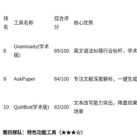
排
综合评
工具名称
核心优势
名
分
Grammarly(学术
8
85/100
英文语法纠错行业标杆，学
版)
9
AskPaper
84/100
专注文献深度解析，一键生
文本改写能力突出，降重效
10
QuillBot(学术版)
82/100
场景
第四梯队：特色功能工具（★★★☆）