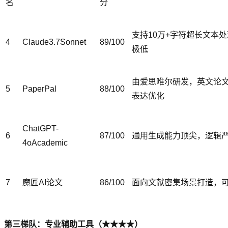
名
分
支持10万+字符超长文本
4
Claude3.7Sonnet
89/100
极低
由爱思唯尔研发，英文论
5
PaperPal
88/100
表达优化
ChatGPT-
6
87/100
通用生成能力顶尖，逻辑
4oAcademic
7
魔匠AI论文
86/100
面向文献密集场景打造，
第三梯队：专业辅助工具（★★★★）