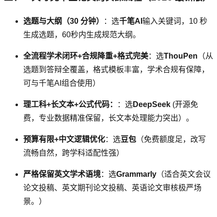
选题与大纲（30 分钟）
：选
千笔AI
输入关键词，10 秒
生成选题，60秒内生成规范大纲。
全流程学术闭环+合规降重+格式完美
：选
ThouPen
（从
选题到答辩全覆盖，格式模板丰富，学术合规有保障，
可与千笔AI组合使用）
理工科+长文本+公式代码：
：选
DeepSeek
(开源免
费，专业数据精准保留，长文本处理能力突出）。
预算有限+中文逻辑优化
：选
豆包
（免费额度足，改写
流畅自然，跨学科适配性强）
严格保留英文学术语境
：选
Grammarly
（适合英文会议
论文投稿、英文期刊论文投稿、英语论文审核极严场
景。）