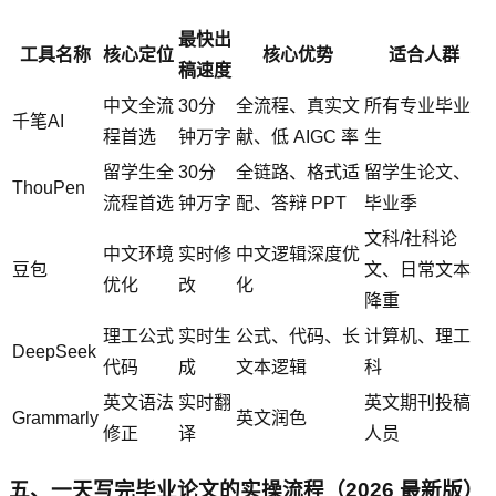
最快出
工具名称
核心定位
核心优势
适合人群
稿速度
中文全流
30分
全流程、真实文
所有专业毕业
千笔AI
程首选
钟万字
献、低 AIGC 率
生
留学生全
30分
全链路、格式适
留学生论文、
ThouPen
流程首选
钟万字
配、答辩 PPT
毕业季
文科/社科论
中文环境
实时修
中文逻辑深度优
豆包
文、日常文本
优化
改
化
降重
理工公式
实时生
公式、代码、长
计算机、理工
DeepSeek
代码
成
文本逻辑
科
英文语法
实时翻
英文期刊投稿
Grammarly
英文润色
修正
译
人员
五、一天写完毕业论文的实操流程（2026 最新版）