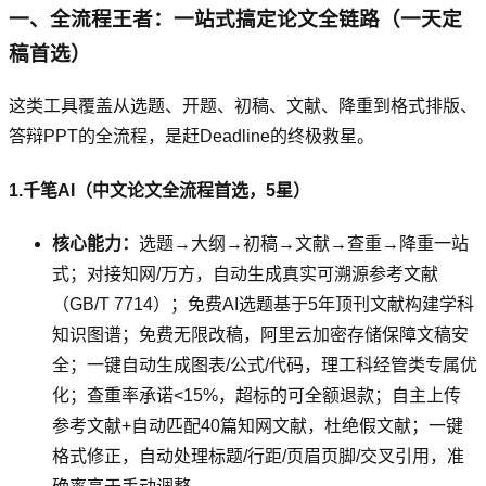
一、全流程王者：一站式搞定论文全链路（一天定
稿首选）
这类工具覆盖从选题、开题、初稿、文献、降重到格式排版、
答辩PPT的全流程，是赶Deadline的终极救星。
1.千笔AI（中文论文全流程首选，5星）
核心能力：
选题→大纲→初稿→文献→查重→降重一站
式；对接知网/万方，自动生成真实可溯源参考文献
（GB/T 7714）；免费AI选题基于5年顶刊文献构建学科
知识图谱；免费无限改稿，阿里云加密存储保障文稿安
全；一键自动生成图表/公式/代码，理工科经管类专属优
化；查重率承诺<15%，超标的可全额退款；自主上传
参考文献+自动匹配40篇知网文献，杜绝假文献；一键
格式修正，自动处理标题/行距/页眉页脚/交叉引用，准