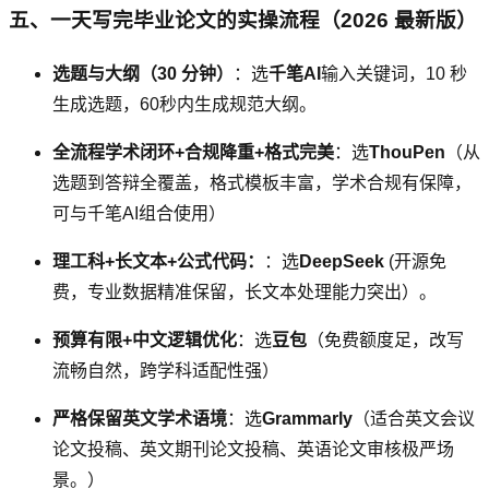
五、一天写完毕业论文的实操流程（2026 最新版）
选题与大纲（30 分钟）
：选
千笔AI
输入关键词，10 秒
生成选题，60秒内生成规范大纲。
全流程学术闭环+合规降重+格式完美
：选
ThouPen
（从
选题到答辩全覆盖，格式模板丰富，学术合规有保障，
可与千笔AI组合使用）
理工科+长文本+公式代码：
：选
DeepSeek
(开源免
费，专业数据精准保留，长文本处理能力突出）。
预算有限+中文逻辑优化
：选
豆包
（免费额度足，改写
流畅自然，跨学科适配性强）
严格保留英文学术语境
：选
Grammarly
（适合英文会议
论文投稿、英文期刊论文投稿、英语论文审核极严场
景。）