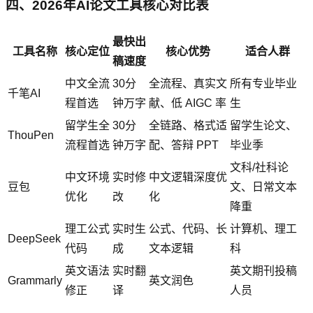
四、2026年AI论文工具核心对比表
最快出
工具名称
核心定位
核心优势
适合人群
稿速度
中文全流
30分
全流程、真实文
所有专业毕业
千笔AI
程首选
钟万字
献、低 AIGC 率
生
留学生全
30分
全链路、格式适
留学生论文、
ThouPen
流程首选
钟万字
配、答辩 PPT
毕业季
文科/社科论
中文环境
实时修
中文逻辑深度优
豆包
文、日常文本
优化
改
化
降重
理工公式
实时生
公式、代码、长
计算机、理工
DeepSeek
代码
成
文本逻辑
科
英文语法
实时翻
英文期刊投稿
Grammarly
英文润色
修正
译
人员