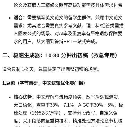
论文及获取人工精修文献等高级功能需按具体需求付费
适合：
需要撰写英文论文的留学生群体，兼顾中文论文
需求；尤其适合需要真实参考文献、理工科/经管类需插
入图表公式的场景、对AI率及重复率有严格退款保障要
求的用户，从大纲到答辩PPT一站式完成。
二、极速生成器：10-30 分钟出初稿（救急专用）
适合只剩 1-2 天，急需快速产出完整初稿的场景。
1.豆包（字节自研，中文逻辑优化零门槛）
核心优势：
中文理解与流畅度顶尖，改写后逻辑连贯、
无口语化；查重率38%→7.1%，AIGC率30%→5%；极
速处理（1分52秒/万字），支持分段改写、自定义强
度；采用段落向量重构技术，精准处理方法论章节机械