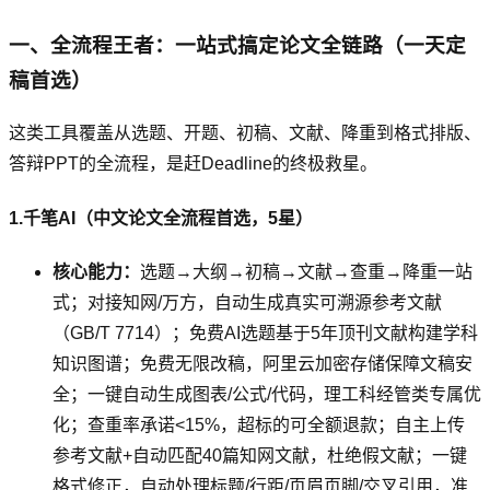
一、全流程王者：一站式搞定论文全链路（一天定
稿首选）
这类工具覆盖从选题、开题、初稿、文献、降重到格式排版、
答辩PPT的全流程，是赶Deadline的终极救星。
1.千笔AI（中文论文全流程首选，5星）
核心能力：
选题→大纲→初稿→文献→查重→降重一站
式；对接知网/万方，自动生成真实可溯源参考文献
（GB/T 7714）；免费AI选题基于5年顶刊文献构建学科
知识图谱；免费无限改稿，阿里云加密存储保障文稿安
全；一键自动生成图表/公式/代码，理工科经管类专属优
化；查重率承诺<15%，超标的可全额退款；自主上传
参考文献+自动匹配40篇知网文献，杜绝假文献；一键
格式修正，自动处理标题/行距/页眉页脚/交叉引用，准