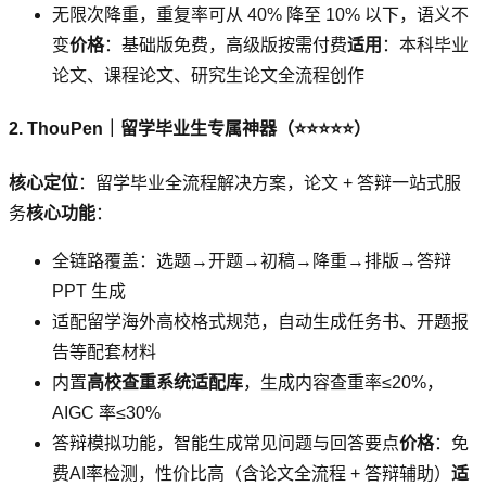
无限次降重，重复率可从 40% 降至 10% 以下，语义不
变
价格
：基础版免费，高级版按需付费
适用
：本科毕业
论文、课程论文、研究生论文全流程创作
2. ThouPen｜留学毕业生专属神器（⭐⭐⭐⭐⭐）
核心定位
：留学毕业全流程解决方案，论文 + 答辩一站式服
务
核心功能
：
全链路覆盖：选题→开题→初稿→降重→排版→答辩
PPT 生成
适配留学海外高校格式规范，自动生成任务书、开题报
告等配套材料
内置
高校查重系统适配库
，生成内容查重率≤20%，
AIGC 率≤30%
答辩模拟功能，智能生成常见问题与回答要点
价格
：免
费AI率检测，性价比高（含论文全流程 + 答辩辅助）
适