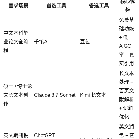
核心优
需求场景
首选工具
备选工具
势
免费基
础功能
中文本科毕
+ 低
业论文全流
千笔AI
豆包
AIGC
程
率 + 真
实引用
长文本
处理 +
硕士 / 博士论
百页文
文长文本创
Claude 3.7 Sonnet
Kimi 长文本
献解析
作
+ 逻辑
优化
英文润
英文期刊投
ChatGPT-
色 + 查