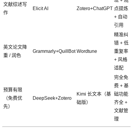
现 + 观
文献综述写
Elicit AI
Zotero+ChatGPT
点提炼
作
+ 自动
引用
精准纠
错 + 低
英文论文降
Grammarly+QuillBot
Wordtune
重复率
重 / 润色
+ 风格
适配
完全免
费 + 基
预算有限
Kimi 长文本（基
础功能
（免费优
DeepSeek+Zotero
础版）
齐全 +
先）
文献管
理