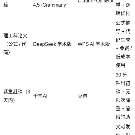
Claude+QuillBot
稿
4.5+Grammarly
重 + 逻
辑优化
公式推
导 + 代
理工科论文
码生成
（公式 / 代
DeepSeek 学术版
WPS AI 学术版
+ 免费 /
码）
低成本
使用
30 分
钟出初
紧急赶稿（3
稿 + 无
千笔AI
豆包
天内）
限次降
重 + 答
辩辅助
文献发