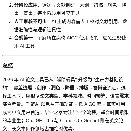
分阶段应用
：选题→文献调研→大纲→初稿→润色→降
重→查重，每个阶段用对应工具
人工审核不可少
：AI 生成内容需人工校对文献引用、数
据准确性与逻辑连贯性
合规第一
：了解所在高校 AIGC 使用政策，避免违规使
用 AI 工具
总结
2026 年 AI 论文工具已从 "辅助玩具" 升级为 "生产力基础设
施"，覆盖
选题→创作→润色→降重→排版→答辩
全流程。选
择工具时，应根据
论文类型、学科领域、时间预算、语言需求
综合考量。千笔AI 以免费基础功能 + 低 AIGC 率 + 真实引用
成为中文用户首选；毕业之家专注毕业全流程，适合时间紧张
的毕业生；ChatGPT-4.5 与 Claude 3.7 Sonnet 则在英文论
文、长文本创作领域占据绝对优势。