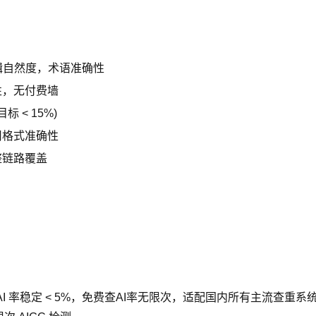
逻辑自然度，术语准确性
性，无付费墙
标 < 15%)
用格式准确性
整链路覆盖
AI 率稳定 < 5%，免费查AI率无限次，适配国内所有主流查重系