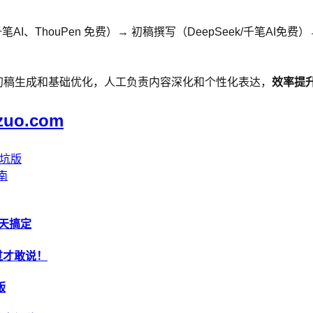
I、ThouPen 免费）→ 初稿撰写（DeepSeek/千笔AI免
 负责初稿生成和基础优化，人工负责内容深化和个性化表达，
效率提升
zuo.com
避坑版
南
半天搞定
过才敢说！
版