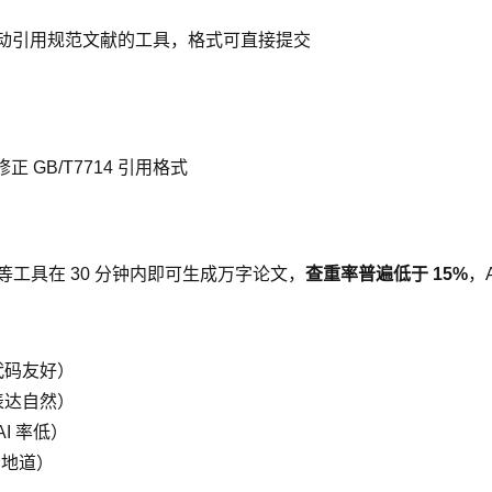
AI 等自动引用规范文献的工具，格式可直接提交
 GB/T7714 引用格式
版等工具在 30 分钟内即可生成万字论文，
查重率普遍低于 15%
，
 代码友好）
表达自然）
I 率低）
+ 地道）