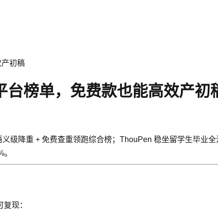
效产初稿
文平台榜单，免费款也能高效产初
 + 语义级降重 + 免费查重领跑综合榜；ThouPen 稳坐留学生毕业全
%。
可复现：