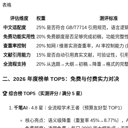
表格
评估维度
权重
测评标准
中文适配度
25%
是否符合 GB/T7714 引用规范，语言
免费功能实用性
20%
免费额度是否足够完成初稿，功能完整
查重率控制
20%
知网 / 维普实测查重率，AI 率控制能力 (目
文献引用能力
15%
是否自动引用真实文献，可验证性，引
全流程支持
20%
从选题→大纲→初稿→降重→格式的完
二、2026 年度榜单 TOP5：免费与付费实力对决
🏆 综合榜 TOP5（实测评分 / 满分 5 星）
千笔AI
- 4.8 星｜全流程学术王者（预算友好型 TOP1）
核心亮点：语义级降重（重复率 45%→8.77%），