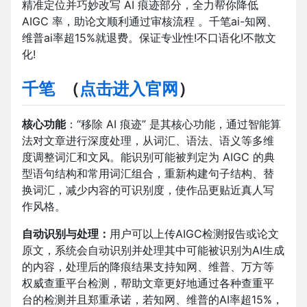
精准定位并巧妙改写 AI 痕迹部分，全力帮你降低
AIGC 率，助论文顺利通过审核流程 。千笔ai-知网、
维普ai率超15%就退费。保证专业性!不口语化!不散文
化!
千笔
（
点击进入官网
）
核心功能
：“移除 AI 痕迹” 是其核心功能，通过智能算
法对文章进行深度处理，从词汇、语法、语义等多维
度调整词汇和文风。能识别可能被判定为 AIGC 的典
型语句结构和常用词汇组合，重新构建句子结构、替
换词汇，减少内容的可识别度，使作品更贴近真人写
作风格。
自动识别与处理：
用户可以上传AIGC检测报告或论文
原文，系统会自动识别并处理其中可能被识别为AI生成
的内容，处理后的降痕结果支持知网、维普、万方等
权威查重平台检测，帮助文章更好地通过各种查重平
台的检测并且郑重承诺，若知网、维普的AI率超15%，