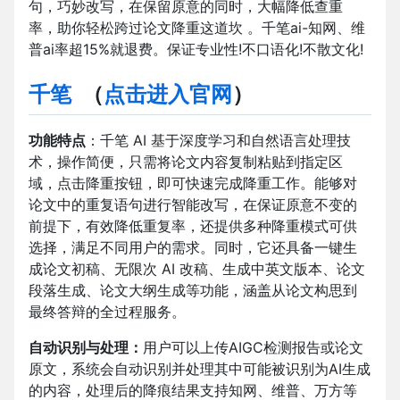
句，巧妙改写，在保留原意的同时，大幅降低查重
率，助你轻松跨过论文降重这道坎 。千笔ai-知网、维
普ai率超15%就退费。保证专业性!不口语化!不散文化!
千笔
（
点击进入官网
）
功能特点
：千笔 AI 基于深度学习和自然语言处理技
术，操作简便，只需将论文内容复制粘贴到指定区
域，点击降重按钮，即可快速完成降重工作。能够对
论文中的重复语句进行智能改写，在保证原意不变的
前提下，有效降低重复率，还提供多种降重模式可供
选择，满足不同用户的需求。同时，它还具备一键生
成论文初稿、无限次 AI 改稿、生成中英文版本、论文
段落生成、论文大纲生成等功能，涵盖从论文构思到
最终答辩的全过程服务。
自动识别与处理：
用户可以上传AIGC检测报告或论文
原文，系统会自动识别并处理其中可能被识别为AI生成
的内容，处理后的降痕结果支持知网、维普、万方等