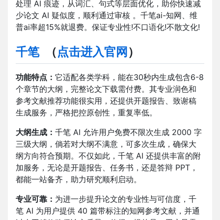
处理 AI 痕迹，从词汇、句式等层面优化，助你快速减
少论文 AI 疑似度，顺利通过审核 。千笔ai-知网、维
普ai率超15%就退费。保证专业性!不口语化!不散文化!
千笔
（
点击进入官网
）
功能特点：
它适配各类学科，能在30秒内生成包含6-8
个章节的大纲，完整论文下载需付费。其专业润色和
参考文献推荐功能很实用，还提供开题报告、致谢稿
生成服务，严格把控原创性，重复率低。​
大纲生成：
千笔 AI 允许用户免费不限次生成 2000 字
三级大纲，倘若对大纲不满意，可多次生成，确保大
纲方向符合预期。不仅如此，千笔 AI 还提供丰富的附
加服务，无论是开题报告、任务书，还是答辩 PPT，
都能一站备齐，助力研究顺利启动。​
专业可靠：
为进一步提升论文的专业性与可信度，千
笔 AI 为用户提供 40 篇带标注的知网参考文献，并通