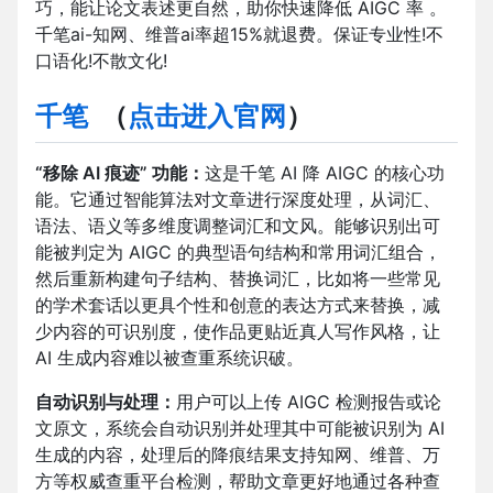
巧，能让论文表述更自然，助你快速降低 AIGC 率 。
千笔ai-知网、维普ai率超15%就退费。保证专业性!不
口语化!不散文化!
千笔
（
点击进入官网
）
“移除 AI 痕迹” 功能：
这是千笔 AI 降 AIGC 的核心功
能。它通过智能算法对文章进行深度处理，从词汇、
语法、语义等多维度调整词汇和文风。能够识别出可
能被判定为 AIGC 的典型语句结构和常用词汇组合，
然后重新构建句子结构、替换词汇，比如将一些常见
的学术套话以更具个性和创意的表达方式来替换，减
少内容的可识别度，使作品更贴近真人写作风格，让
AI 生成内容难以被查重系统识破。
自动识别与处理：
用户可以上传 AIGC 检测报告或论
文原文，系统会自动识别并处理其中可能被识别为 AI
生成的内容，处理后的降痕结果支持知网、维普、万
方等权威查重平台检测，帮助文章更好地通过各种查