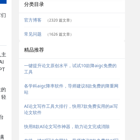
分类目录
它们
官方博客
（2320 篇文章）
常见问题
（1626 篇文章）
精品推荐
入主
I
一键提升论文原创水平，试试10款降aigc免费的
PT
工具
各学科aigc降率软件，导师建议8款免费的降重网
注的
站
，轻
AI论文写作工具大排行，快用7款免费实用的ai写
论文软件
台
。
快用8款AI论文写作神器，助力论文完成消除
满