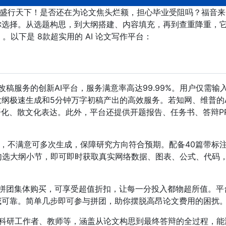
I盛行天下！是否还在为论文焦头烂额，担心毕业受阻吗？福音来
供你选择。从选题构思，到大纲搭建、内容填充，再到查重降重，
以下是 8款超实用的 AI 论文写作平台：
改稿服务的创新AI平台，服务满意率高达99.99%。用户仅需输
大纲极速生成和5分钟万字初稿产出的高效服务。若知网、维普的A
语化、散文化表达。此外，平台还提供开题报告、任务书、答辩P
。
纲，不满意可多次生成，保障研究方向符合预期。配备40篇带标
勾选大纲小节，即可即时获取真实网络数据、图表、公式、代码
过拼团集体购买，可享受超值折扣，让每一分投入都物超所值。平
威可靠。简单几步即可参与拼团，助你摆脱高昂论文费用的困扰
科研工作者、教师等，涵盖从论文构思到最终答辩的全过程，能