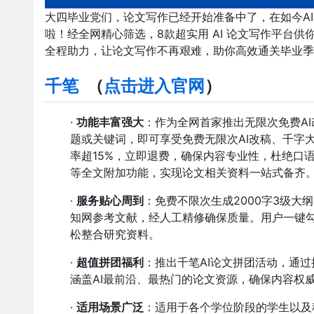
大四毕业党们，论文写作已经开始准备中了，在如今A
啦！经全网精心筛选，8款超实用 AI 论文写作平台
全程助力，让论文写作不再艰难，助你高效通关毕业季 。
千笔
（
点
击进入官网
）
·
功能丰富强大
：作为全网首家推出无限次免费AI
题或关键词，即可享受免费无限次AI改稿、千字
率超15%，立即退费，确保内容专业性，杜绝口
等全文附加功能，实现论文相关资料一站式备齐
·
服务贴心周到
：免费不限次生成2000字3级大
知网参考文献，经人工精修确保质量。用户一键
松整合研究资料。
·
超值拼团福利
：推出千笔AI论文拼团活动，通
涵盖AI最前沿、最热门的论文资源，确保内容权
·
适用场景广泛
：适用于各个学位阶段的学生以及