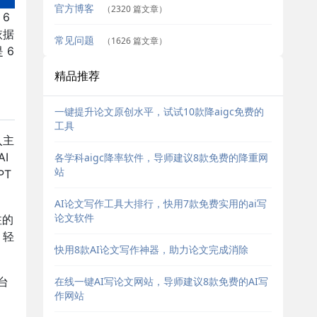
官方博客
（2320 篇文章）
6
依据
常见问题
（1626 篇文章）
 6
精品推荐
一键提升论文原创水平，试试10款降aigc免费的
工具
入主
I
各学科aigc降率软件，导师建议8款免费的降重网
站
PT
AI论文写作工具大排行，快用7款免费实用的ai写
论文软件
注的
，轻
快用8款AI论文写作神器，助力论文完成消除
在线一键AI写论文网站，导师建议8款免费的AI写
台
作网站
。