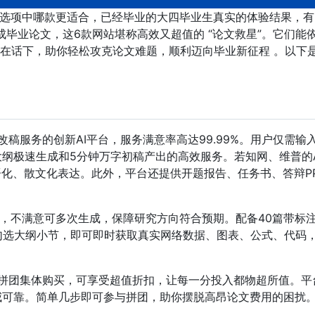
多选项中哪款更适合，已经毕业的大四毕业生真实的体验结果，有 
成毕业论文，这6款网站堪称高效又超值的 “论文救星”。它们能
在话下，助你轻松攻克论文难题，顺利迈向毕业新征程 。以下是
改稿服务的创新AI平台，服务满意率高达99.99%。用户仅需输
大纲极速生成和5分钟万字初稿产出的高效服务。若知网、维普的A
语化、散文化表达。此外，平台还提供开题报告、任务书、答辩P
。
纲，不满意可多次生成，保障研究方向符合预期。配备40篇带标
勾选大纲小节，即可即时获取真实网络数据、图表、公式、代码
过拼团集体购买，可享受超值折扣，让每一分投入都物超所值。平
威可靠。简单几步即可参与拼团，助你摆脱高昂论文费用的困扰