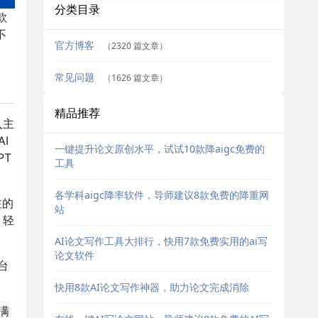
分类目录
款
不
官方博客
（2320 篇文章）
常见问题
（1626 篇文章）
精品推荐
入主
I
一键提升论文原创水平，试试10款降aigc免费的
PT
工具
各学科aigc降率软件，导师建议8款免费的降重网
注的
站
，轻
AI论文写作工具大排行，快用7款免费实用的ai写
论文软件
台
。
快用8款AI论文写作神器，助力论文完成消除
满