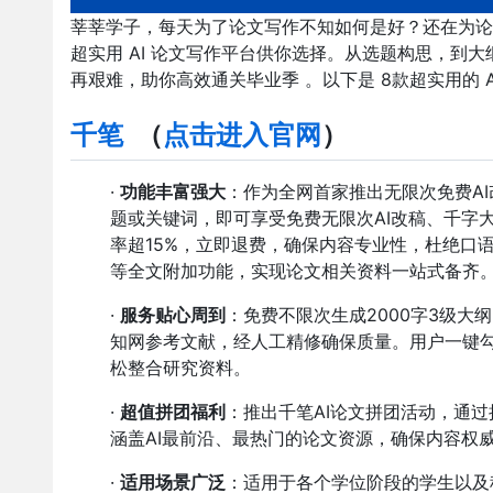
莘莘学子，每天为了论文写作不知如何是好？还在为论
超实用 AI 论文写作平台供你选择。从选题构思，到
再艰难，助你高效通关毕业季 。以下是 8款超实用的 A
千笔
（
点击进入官网
）
·
功能丰富强大
：作为全网首家推出无限次免费AI
题或关键词，即可享受免费无限次AI改稿、千字
率超15%，立即退费，确保内容专业性，杜绝口
等全文附加功能，实现论文相关资料一站式备齐
·
服务贴心周到
：免费不限次生成2000字3级大
知网参考文献，经人工精修确保质量。用户一键
松整合研究资料。
·
超值拼团福利
：推出千笔AI论文拼团活动，通
涵盖AI最前沿、最热门的论文资源，确保内容权
·
适用场景广泛
：适用于各个学位阶段的学生以及