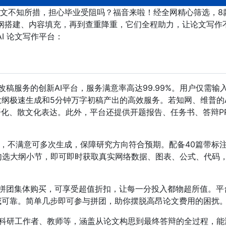
文不知所措，担心毕业受阻吗？福音来啦！经全网精心筛选，8
大纲搭建、内容填充，再到查重降重，它们全程助力，让论文写作
I 论文写作平台：
改稿服务的创新AI平台，服务满意率高达99.99%。用户仅需输
大纲极速生成和5分钟万字初稿产出的高效服务。若知网、维普的A
语化、散文化表达。此外，平台还提供开题报告、任务书、答辩P
。
纲，不满意可多次生成，保障研究方向符合预期。配备40篇带标
勾选大纲小节，即可即时获取真实网络数据、图表、公式、代码
过拼团集体购买，可享受超值折扣，让每一分投入都物超所值。平
威可靠。简单几步即可参与拼团，助你摆脱高昂论文费用的困扰
科研工作者、教师等，涵盖从论文构思到最终答辩的全过程，能