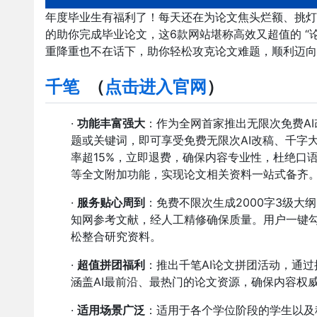
年度毕业生有福利了！每天还在为论文焦头烂额、挑灯夜
的助你完成毕业论文，这6款网站堪称高效又超值的 “
重降重也不在话下，助你轻松攻克论文难题，顺利迈向毕业
千笔
（
点击进入官网
）
·
功能丰富强大
：作为全网首家推出无限次免费AI
题或关键词，即可享受免费无限次AI改稿、千字
率超15%，立即退费，确保内容专业性，杜绝口
等全文附加功能，实现论文相关资料一站式备齐
·
服务贴心周到
：免费不限次生成2000字3级大
知网参考文献，经人工精修确保质量。用户一键
松整合研究资料。
·
超值拼团福利
：推出千笔AI论文拼团活动，通
涵盖AI最前沿、最热门的论文资源，确保内容权
·
适用场景广泛
：适用于各个学位阶段的学生以及