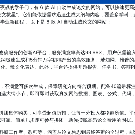
战的学子们，有 6 款 AI 自动生成论文的网站，可以快速更高
论文救星”。它们能依据需求迅速生成大纲与内容，覆盖多学科，
新征程 。以下是 6 款 AI 自动生成论文的网站：
改稿服务的创新AI平台，服务满意率高达99.99%。用户仅需输
大纲极速生成和5分钟万字初稿产出的高效服务。若知网、维普的A
语化、散文化表达。此外，平台还提供开题报告、任务书、答辩P
。
纲，不满意可多次生成，保障研究方向符合预期。配备40篇带标
勾选大纲小节，即可即时获取真实网络数据、图表、公式、代码
过拼团集体购买，可享受超值折扣，让每一分投入都物超所值。平
威可靠。简单几步即可参与拼团，助你摆脱高昂论文费用的困扰
科研工作者、教师等，涵盖从论文构思到最终答辩的全过程，能