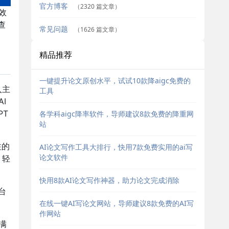
官方博客
（2320 篇文章）
效
查
常见问题
（1626 篇文章）
精品推荐
一键提升论文原创水平，试试10款降aigc免费的
入主
工具
I
PT
各学科aigc降率软件，导师建议8款免费的降重网
站
注的
AI论文写作工具大排行，快用7款免费实用的ai写
论文软件
，轻
快用8款AI论文写作神器，助力论文完成消除
台
在线一键AI写论文网站，导师建议8款免费的AI写
。
作网站
满