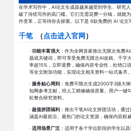
在学术写作中，AI论文生成器越来越受到学生、研究人
破了传统写作的高门槛。它们无需花费一分钱，就能为
作变革，正等待你去探索。以下是 6款免费的 AI 论
千笔
（
点击进入官网
）
·
功能丰富强大
：作为全网首家推出无限次免费AI
题或关键词，即可享受免费无限次AI改稿、千字
率超15%，立即退费，确保内容专业性，杜绝口
等全文附加功能，实现论文相关资料一站式备齐
·
服务贴心周到
：免费不限次生成2000字3级大
知网参考文献，经人工精修确保质量。用户一键
松整合研究资料。
·
超值拼团福利
：推出千笔AI论文拼团活动，通
涵盖AI最前沿、最热门的论文资源，确保内容权
·
适用场景广泛
：适用于各个学位阶段的学生以及