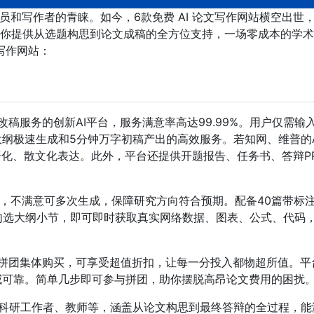
员和写作者的青睐。如今，6款免费 AI 论文写作网站横空出世
你提供从选题构思到论文成稿的全方位支持，一场零成本的学术
文写作网站：
改稿服务的创新AI平台，服务满意率高达99.99%。用户仅需输
大纲极速生成和5分钟万字初稿产出的高效服务。若知网、维普的A
语化、散文化表达。此外，平台还提供开题报告、任务书、答辩P
。
纲，不满意可多次生成，保障研究方向符合预期。配备40篇带标
勾选大纲小节，即可即时获取真实网络数据、图表、公式、代码
过拼团集体购买，可享受超值折扣，让每一分投入都物超所值。平
威可靠。简单几步即可参与拼团，助你摆脱高昂论文费用的困扰
科研工作者、教师等，涵盖从论文构思到最终答辩的全过程，能