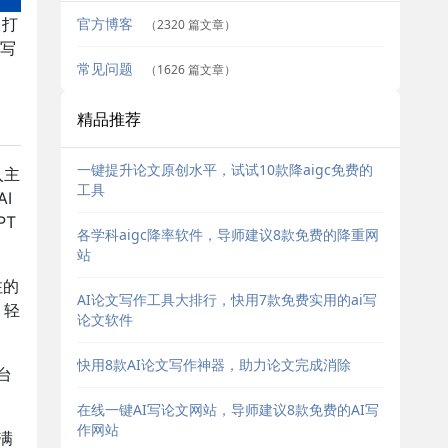
官方博客
，打
（2320 篇文章）
写
常见问题
（1626 篇文章）
精品推荐
一键提升论文原创水平，试试10款降aigc免费的
入主
工具
I
PT
各学科aigc降率软件，导师建议8款免费的降重网
站
注的
AI论文写作工具大排行，快用7款免费实用的ai写
，轻
论文软件
快用8款AI论文写作神器，助力论文完成消除
台
。
在线一键AI写论文网站，导师建议8款免费的AI写
作网站
满