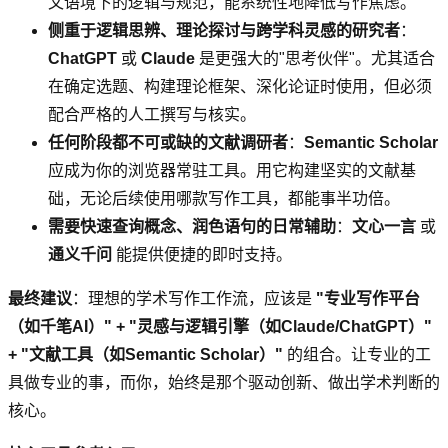
文语境下的逻辑与规范，能系统性地降低写作焦虑。
侧重于逻辑思辨、理论探讨与跨学科灵感的研究者
：
ChatGPT
或
Claude
是更强大的"思考伙伴"。尤其适合
在确定选题、构建理论框架、深化论证时使用，但必须
配合严格的人工撰写与核实。
任何阶段都不可或缺的文献调研者
：
Semantic Scholar
应成为你的浏览器常驻工具。用它构建坚实的文献基
础，无论后续使用哪款写作工具，都能事半功倍。
需要快速查询概念、润色语句的日常辅助
：
文心一言
或
通义千问
能提供便捷的即时支持。
最终建议
：理想的学术写作工作流，应该是
"专业写作平台
（如千笔AI）" + "灵感与逻辑引擎（如Claude/ChatGPT）"
+ "文献工具（如Semantic Scholar）"
的组合。让专业的工
具做专业的事，而你，始终是那个驱动创新、做出学术判断的
核心。