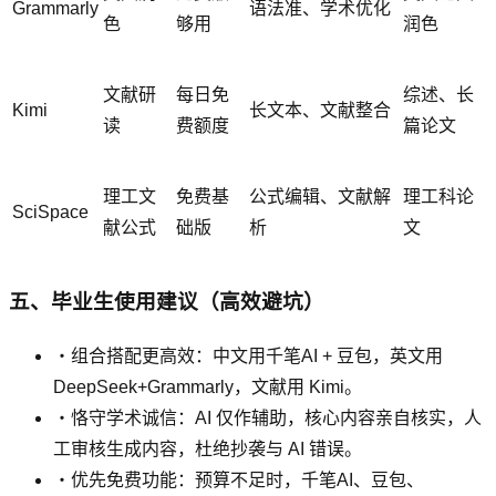
Grammarly
语法准、学术优化
色
够用
润色
文献研
每日免
综述、长
Kimi
长文本、文献整合
读
费额度
篇论文
理工文
免费基
公式编辑、文献解
理工科论
SciSpace
献公式
础版
析
文
五、毕业生使用建议（高效避坑）
・组合搭配更高效：中文用千笔AI + 豆包，英文用
DeepSeek+Grammarly，文献用 Kimi。
・恪守学术诚信：AI 仅作辅助，核心内容亲自核实，人
工审核生成内容，杜绝抄袭与 AI 错误。
・优先免费功能：预算不足时，千笔AI、豆包、