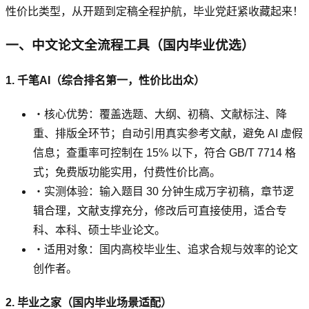
性价比类型，从开题到定稿全程护航，毕业党赶紧收藏起来！
一、中文论文全流程工具（国内毕业优选）
1. 千笔AI（综合排名第一，性价比出众）
・核心优势：覆盖选题、大纲、初稿、文献标注、降
重、排版全环节；自动引用真实参考文献，避免 AI 虚假
信息；查重率可控制在 15% 以下，符合 GB/T 7714 格
式；免费版功能实用，付费性价比高。
・实测体验：输入题目 30 分钟生成万字初稿，章节逻
辑合理，文献支撑充分，修改后可直接使用，适合专
科、本科、硕士毕业论文。
・适用对象：国内高校毕业生、追求合规与效率的论文
创作者。
2. 毕业之家（国内毕业场景适配）