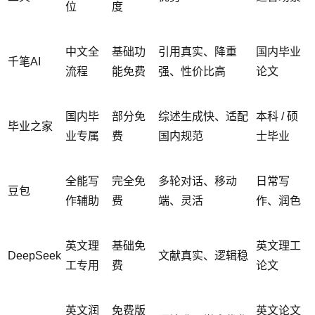
位
度
中文全
基础功
引用真实、降重
国内毕业
千笔AI
流程
能免费
强、性价比高
论文
国内毕
部分免
综述生成快、适配
本科 / 硕
毕业之家
业专属
费
国内规范
士毕业
全能写
完全免
多轮对话、移动
日常写
豆包
作辅助
费
端、灵活
作、润色
英文理
基础免
英文理工
DeepSeek
文献真实、逻辑稳
工专用
费
论文
英文润
免费版
英文论文