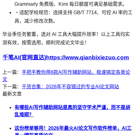
Grammarly 免费版、Kimi 每日额度可满足基础需求。
・适配学校规范：选择支持 GB/T 7714、可控 AI 率的工
具，减少修改次数。
毕业季任务繁重，选对 AI 工具大幅提升效率！以上工具均实
测有效，按需选用，顺利完成论文毕业！
千笔AI(官网直达)https://www.qianbixiezuo.com
上一篇：
手把手教你用8款AI写作辅助网站，极速搞定各类论
文
下一篇：
干货合集：2026年不容错过的专业AI论文网站
最新文章
有哪些AI写作辅助网站是真的坚守学术严谨，而不是胡
乱堆砌？
这份榜单够用！2026年最火AI论文写作软件榜单，AI工