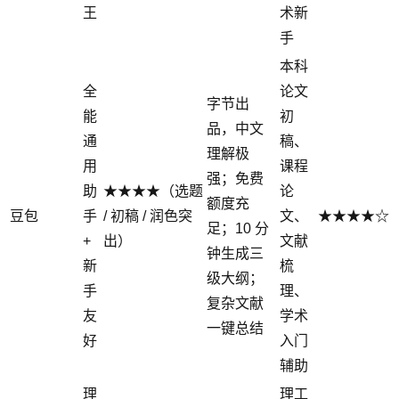
王
术新
手
本科
全
论文
字节出
能
初
品，中文
通
稿、
理解极
用
课程
强；免费
助
★★★★（选题
论
额度充
豆包
手
/ 初稿 / 润色突
文、
★★★★☆
足；10 分
+
出）
文献
钟生成三
新
梳
级大纲；
手
理、
复杂文献
友
学术
一键总结
好
入门
辅助
理
理工