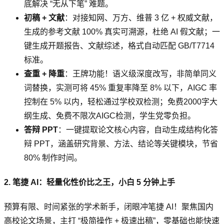
底解决 “无从下笔” 难题。
初稿 + 文献
：对接知网、万方、维普 3 亿 + 权威文献，
生成的参考文献 100% 真实可溯源，杜绝 AI 假文献；一
键生成开题报告、文献综述，格式自动匹配 GB/T7714
标准。
查重 + 降重
：王牌功能！语义级深度改写，非简单同义
词替换，实测可将 45% 重复率降至 8% 以下，AIGC 率
控制在 5% 以内，轻松通过学校双检测；免费2000字大
纲生成、免费不限次AIGC检测，学生党零负担。
答辩 PPT
：一键提取论文核心内容，自动生成结构化答
辩 PPT，涵盖研究背景、方法、结论等关键模块，节省
80% 制作时间。
2. 笔捷 AI：轻量化性价比之王，小白 5 分钟上手
预算有限、时间紧张的学术新手，闭眼冲笔捷 AI！聚焦国内
高校论文场景，主打 “极简操作 + 极速出稿”，零基础也能快速