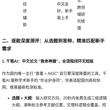
写、
综
中文友
跨领
述
好，新手
域研
辅
易上手
究梳
助
理
二、逐款深度测评：从选题到答辩，精准匹配新手
需求
1. 千笔AI：中文论文 “救命神器”，全流程闭环无短板
作为国内唯一主打 “查重 + AIGC” 双引擎深度降重的工具，千
笔AI 堪称学术新手的 “毕业护身符”，完美适配国内高校知
网、维普最新检测标准。
选题 + 大纲
：输入研究方向，20秒内免费生成三级逻辑
大纲，清晰标注参考文献位置，文理科逻辑全覆盖，彻