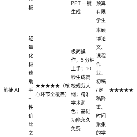
PPT 一键
预算
板
生成
有限
学生
本硕
轻
博论
量
文、
极简操
化
课程
作，5 分钟
极
作
上手；10
速
业、
秒生成高
助
初稿
★★★★★（核
校规范大
笔捷 AI
手
/ 定
★★★★★
心环节全覆盖）
纲；精准
+
稿降
学术润
性
重、
色；基础
价
时间
功能永久
比
紧张
免费
之
的学