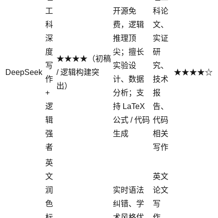
工
开源免
科论
科
费，逻辑
文、
深
推理顶
实证
度
尖；擅长
研
★★★★（初稿
写
实验设
究、
DeepSeek
/ 逻辑构建突
★★★★☆
作
计、数据
技术
出）
+
分析；支
报
逻
持 LaTeX
告、
辑
公式 / 代码
代码
强
生成
相关
者
写作
英
文
英文
润
实时语法
论文
色
纠错、学
写
标
术风格优
作、