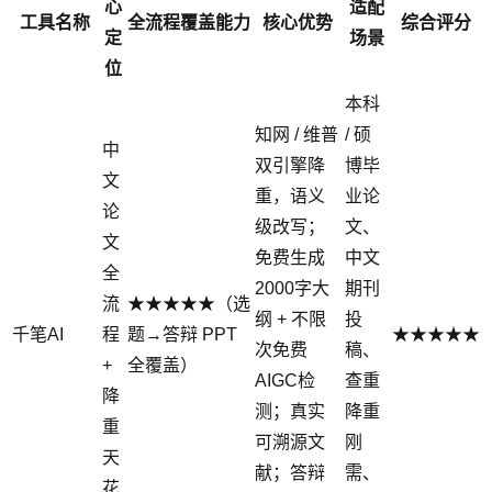
心
适配
工具名称
全流程覆盖能力
核心优势
综合评分
定
场景
位
本科
知网 / 维普
/ 硕
中
双引擎降
博毕
文
重，语义
业论
论
级改写；
文、
文
免费生成
中文
全
2000字大
期刊
流
★★★★★（选
纲 + 不限
投
千笔AI
程
题→答辩 PPT
★★★★★
次免费
稿、
+
全覆盖）
AIGC检
查重
降
测；真实
降重
重
可溯源文
刚
天
献；答辩
需、
花