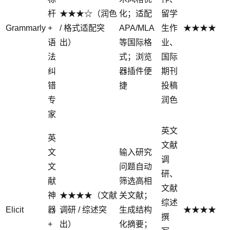
杆
★★★☆（润色
化；适配
留学
Grammarly
+
/ 格式适配突
APA/MLA
生作
★★★★
语
出）
等国际格
业、
法
式；浏览
国际
纠
器插件便
期刊
错
捷
投稿
专
润色
家
英文
英
文献
文
输入研究
调
文
问题自动
研、
献
筛选高相
文献
神
★★★★（文献
关文献；
综述
Elicit
器
调研 / 综述突
生成结构
★★★★
撰
+
出）
化摘要；