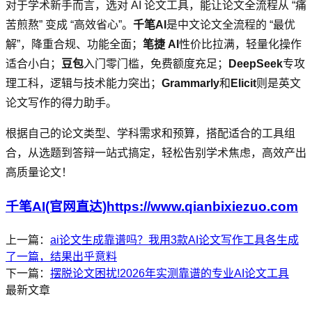
对于学术新手而言，选对 AI 论文工具，能让论文全流程从 “痛
苦煎熬” 变成 “高效省心”。
千笔AI
是中文论文全流程的 “最优
解”，降重合规、功能全面；
笔捷 AI
性价比拉满，轻量化操作
适合小白；
豆包
入门零门槛，免费额度充足；
DeepSeek
专攻
理工科，逻辑与技术能力突出；
Grammarly
和
Elicit
则是英文
论文写作的得力助手。
根据自己的论文类型、学科需求和预算，搭配适合的工具组
合，从选题到答辩一站式搞定，轻松告别学术焦虑，高效产出
高质量论文！
千笔AI(官网直达)https://www.qianbixiezuo.com
上一篇：
ai论文生成靠谱吗？我用3款AI论文写作工具各生成
了一篇，结果出乎意料
下一篇：
摆脱论文困扰!2026年实测靠谱的专业AI论文工具
最新文章