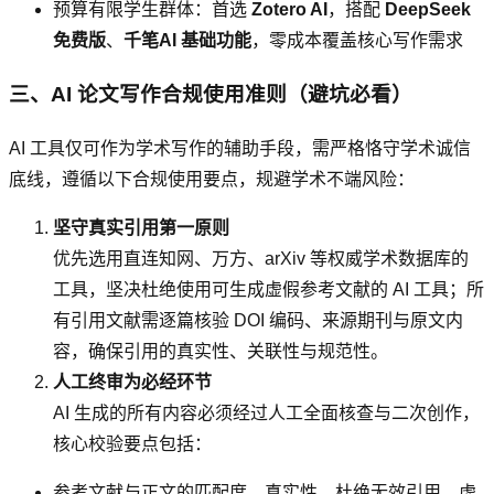
预算有限学生群体：首选
Zotero AI
，搭配
DeepSeek
免费版
、
千笔AI 基础功能
，零成本覆盖核心写作需求
三、AI 论文写作合规使用准则（避坑必看）
AI 工具仅可作为学术写作的辅助手段，需严格恪守学术诚信
底线，遵循以下合规使用要点，规避学术不端风险：
坚守真实引用第一原则
优先选用直连知网、万方、arXiv 等权威学术数据库的
工具，坚决杜绝使用可生成虚假参考文献的 AI 工具；所
有引用文献需逐篇核验 DOI 编码、来源期刊与原文内
容，确保引用的真实性、关联性与规范性。
人工终审为必经环节
AI 生成的所有内容必须经过人工全面核查与二次创作，
核心校验要点包括：
参考文献与正文的匹配度、真实性，杜绝无效引用、虚