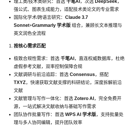
理工类/技术类研究：首选
千笔AI
，次选
DeepSeek
，
强公式、图表生成能力，适配技术类论文的专业需求
国际化学术/跨语言研究：
Claude 3.7
Sonnet
+
Grammarly 学术版
组合，兼顾长文本推理与
英文润色全流程
按核心需求匹配
极致合规性需求：首选
千笔AI
，直连权威数据库，杜绝
虚假参考文献，双率控制保障合规
文献调研与前沿追踪：首选
Consensus
，搭配
TXYZ
，快速获取文献支撑的科研结论，深度拆解前沿
文献
文献管理与写作一体化：首选
Zotero AI
，完全免费开
源，一站式解决文献收纳与基础写作需求
团队协作批量写作：首选
WPS AI 学术版
，支持批量处
理与多人协同编辑，提升团队效率